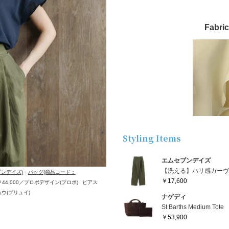
Fabric
Styling Items
エムセブンデイズ
【洗える】ハリ感カー
ブンデイズ)
・
バッグ(商品コード：
￥17,600
4,000／プロポデザイン(プロポ)
ピアス
ョウ(プリュイ)
ナゲディ
St Barths Medium Tote
￥53,900