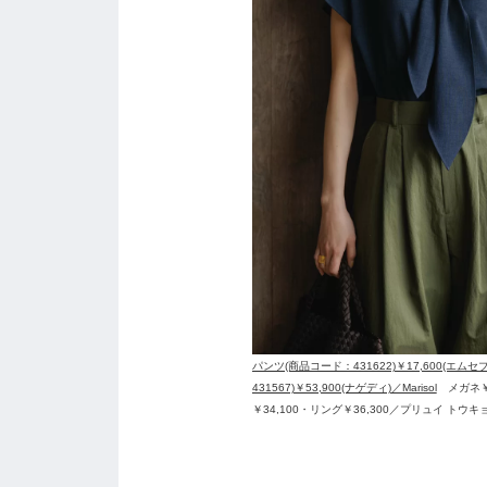
パンツ(商品コード：431622)￥17,600(エムセ
431567)￥53,900(ナゲディ)／Marisol
メガネ￥4
￥34,100・リング￥36,300／プリュイ トウキ