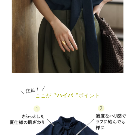
＼ 注目！ ／
ここが〝
ハイパ
〞ポイント