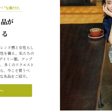
パ〞な服だけ。
名品が
くる
トレンド感と女性らし
能性を備え、私たちの
のデイリー服。アップ
ど、多くのリクエスト
から、今こそ買うべ
”な名品をご紹介。
へ