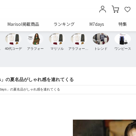
Marisol掲載商品
ランキング
M7days
特集
ッション
40代コーデ
アラフォー
マリソル
アラフォーコーデ
トレンド
ワンピース
ys」の夏名品がしゃれ感を連れてくる
days」の夏名品がしゃれ感を連れてくる