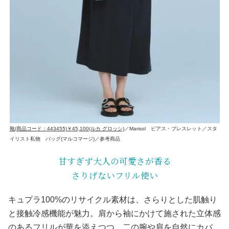
靴(商品コード：443455)￥45,100(ルカ グロッシ)
／Marisol ピアス・ブレスレット／スタ
イリスト私物 バッグ(マルコマージ)／参考商品
甘すぎず大人の可愛さが香る
さりげないフリル使い
キュプラ100%のリサイクル素材は、さらりとした肌触り
と接触冷感機能が魅力。肩から袖にかけて施された立体感
のあるフリルが華を添えつつ、二の腕や肩を自然にカバ