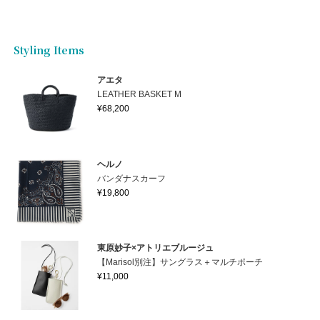
Styling Items
アエタ
LEATHER BASKET M
¥68,200
ヘルノ
バンダナスカーフ
¥19,800
東原妙子×アトリエブルージュ
【Marisol別注】サングラス＋マルチポーチ
¥11,000