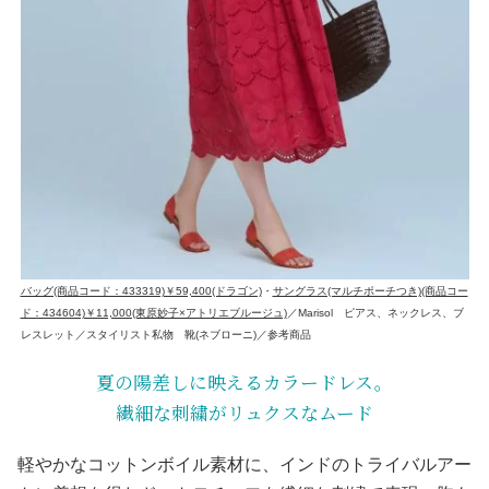
バッグ(商品コード：433319)￥59,400(ドラゴン)
・
サングラス(マルチポーチつき)(商品コー
ド：434604)￥11,000(東原妙子×アトリエブルージュ)
／Marisol ピアス、ネックレス、ブ
レスレット／スタイリスト私物 靴(ネブローニ)／参考商品
夏の陽差しに映えるカラードレス。
繊細な刺繍がリュクスなムード
軽やかなコットンボイル素材に、インドのトライバルアー