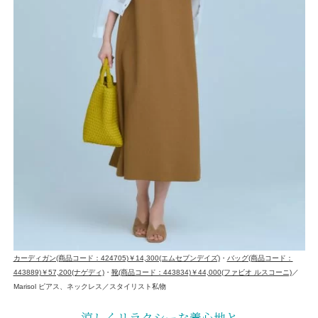
カーディガン(商品コード：424705)￥14,300(エムセブンデイズ)
・
バッグ(商品コード：
443889)￥57,200(ナゲディ)
・
靴(商品コード：443834)￥44,000(ファビオ ルスコーニ)
／
Marisol ピアス、ネックレス／スタイリスト私物
涼しくリラクシーな着心地と