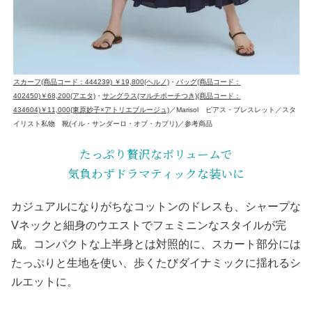
スカーフ(商品コード：444239) ￥19,800(ヘルノ)
・
バッグ(商品コード：
402450)￥68,200(アエタ)
・
サングラス(マルチポーチつき)(商品コード：
434604)￥11,000(東原妙子×アトリエブルージュ)
／Marisol ピアス・ブレスレット／スタ
イリスト私物 靴(イル・サンダーロ・オブ・カプリ)／参考商品
たっぷり贅沢なボリュームで
気負わずドラマティックな装いに
カジュアルになりがちなコットンのドレスも、シャープな
Vネックと細身のウエストでフェミニンなスタイルが完
成。コンパクトな上半身とは対照的に、スカート部分には
たっぷりと生地を使い、歩くたびダイナミックに揺れるシ
ルエットに。