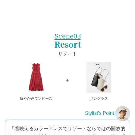
Scene03
Resort
リゾート
鮮やか色ワンピース
サングラス
Stylist’s Point
「着映えるカラードレスでリゾートならではの開放的