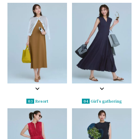
03
Resort
04
Girl’s gathering