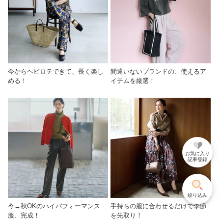
今からヘビロテできて、長く楽し
間違いないブランドの、使えるア
める！
イテムを厳選！
お気に入り
記事登録
絞り込み
今→秋OKのハイパフォーマンス
手持ちの服に合わせるだけで季節
服、完成！
を先取り！