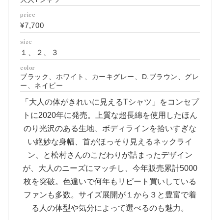
price
¥7,700
size
１、２、３
color
ブラック、ホワイト、カーキグレー、D.ブラウン、グレ
ー、ネイビー
「大人の体がきれいに見えるTシャツ」をコンセプ
トに2020年に発売。上質な超長綿を使用したほん
のり光沢のある生地、ボディラインを拾いすぎな
い絶妙な身幅、首がほっそり見えるネックライ
ン、と松村さんのこだわりが詰まったデザイン
が、大人のニーズにマッチし、今年販売累計5000
枚を突破。色違いで何年もリピート買いしている
ファンも多数。サイズ展開が１から３と豊富で着
る人の体型や気分によって選べるのも魅力。