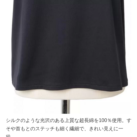
シルクのような光沢のある上質な超長綿を100％使用。す
そや首もとのステッチも細く繊細で、きれい見えに一
役。