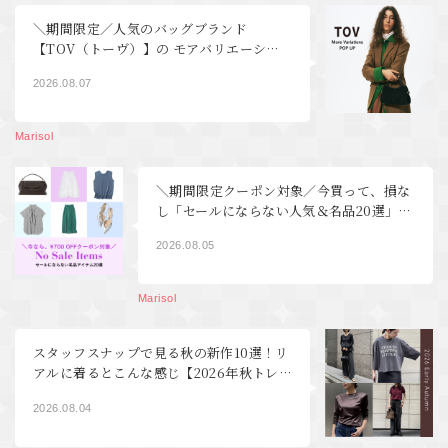
＼期間限定／人気のバッグブランド
【TOV（トーヴ）】の モアバリエーショ
ンPOP UP開催！｜40代ファッション
2026.08.07
Marisol
＼期間限定クーポン対象／今買って、損な
し「セールにならない人気＆名品20選」
【40代ファッション】
2026.08.05
Marisol
スタッフスナップで見る秋の新作10選！リ
アルに着るとこんな感じ【2026年秋トレ
ンド40代ファッション】
2026.08.04