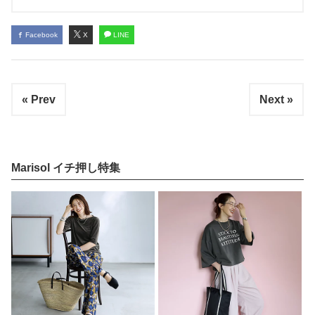
Facebook
X
LINE
« Prev
Next »
Marisol イチ押し特集