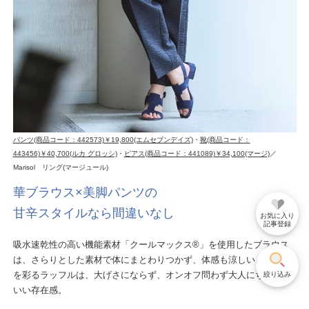
パンツ(商品コード：442573)￥19,800(エムセブンデイズ)
・
靴(商品コード：
443456)￥40,700(ルカ グロッシ)
・
ピアス(商品コード：441089)￥34,100(マージ)
／
Marisol リング(マージュール)
華ブラウス×美脚パンツの
甘辛スタイルなら間違いなし
お気に入り
記事登録
吸水速乾性の高い機能素材「クールマックス®」を使用したブラウス
は、さらりとした素材で体にまとわりつかず、体感も涼しい。顔周り
を彩るラッフルは、大げさにならず、オンオフ問わず大人にちょうど
絞り込み
いい存在感。