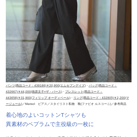
パンツ(商品コード：439186)￥20,900(エムセブンデイズ)
・
バッグ(商品コード：
432667)￥44,000(徳原文子×ザ・パース)
・
ブレスレット(商品コード：
443658)￥31,900(フィリップ オーディベール)
・
リング(商品コード：432805)￥2,200(マ
ージュール)
／Marisol ピアス／スタイリスト私物 靴(ファビオ ルスコーニ)／参考商品
着心地のよいコットンTシャツも
異素材のペプラムで主役級の一枚に