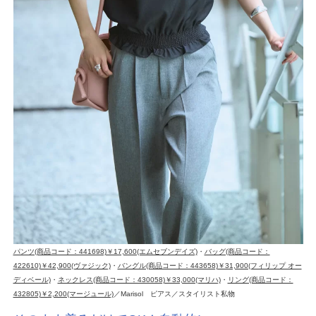
パンツ(商品コード：441698)￥17,600(エムセブンデイズ)
・
バッグ(商品コード：
422610)￥42,900(ヴァジック)
・
バングル(商品コード：443658)￥31,900(フィリップ オー
ディベール)
・
ネックレス(商品コード：430058)￥33,000(マリハ)
・
リング(商品コード：
432805)￥2,200(マージュール)
／Marisol ピアス／スタイリスト私物