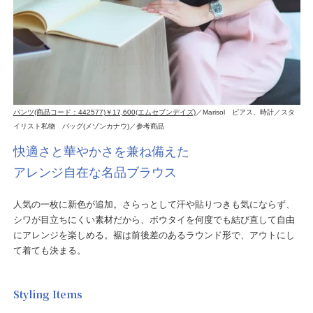
パンツ(商品コード：442577)￥17,600(エムセブンデイズ)
／Marisol ピアス、時計／スタ
イリスト私物 バッグ(メゾンカナウ)／参考商品
快適さと華やかさを兼ね備えた
アレンジ自在な名品ブラウス
人気の一枚に新色が追加。さらっとして汗や貼りつきも気にならず、
シワが目立ちにくい素材だから、ボウタイを何度でも結び直して自由
にアレンジを楽しめる。裾は前後差のあるラウンド形で、アウトにし
て着ても決まる。
Styling Items