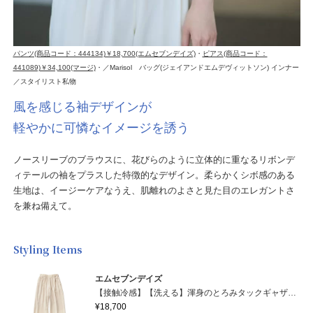
パンツ(商品コード：444134)￥18,700(エムセブンデイズ)
・
ピアス(商品コード：
441089)￥34,100(マージ)
・／Marisol バッグ(ジェイアンドエムデヴィットソン) インナー
／スタイリスト私物
風を感じる袖デザインが
軽やかに可憐なイメージを誘う
ノースリーブのブラウスに、花びらのように立体的に重なるリボンデ
ィテールの袖をプラスした特徴的なデザイン。柔らかくシボ感のある
生地は、イージーケアなうえ、肌離れのよさと見た目のエレガントさ
を兼ね備えて。
Styling Items
エムセブンデイズ
【接触冷感】【洗える】渾身のとろみタックギャザーパンツ
¥18,700