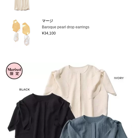
マージ
Baroque pearl drop earrings
¥34,100