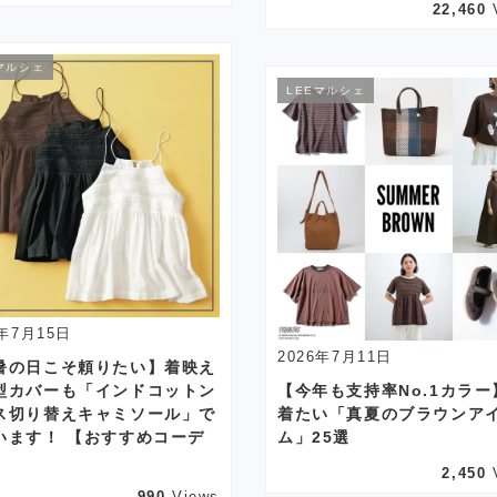
22,460
マルシェ
LEEマルシェ
6年7月15日
2026年7月11日
暑の日こそ頼りたい】着映え
型カバーも「インドコットン
【今年も支持率No.1カラー
ス切り替えキャミソール」で
着たい「真夏のブラウンア
います！ 【おすすめコーデ
ム」25選
】
2,450
990
Views