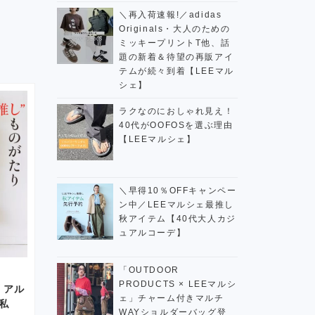
＼再入荷速報!／adidas
Originals・大人のための
ミッキープリントT他、話
題の新着＆待望の再販アイ
テムが続々到着【LEEマル
シェ】
ラクなのにおしゃれ見え！
40代がOOFOSを選ぶ理由
【LEEマルシェ】
＼早得10％OFFキャンペー
ン中／LEEマルシェ最推し
秋アイテム【40代大人カジ
ュアルコーデ】
「OUTDOOR
PRODUCTS × LEEマルシ
リアル
ェ」チャーム付きマルチ
t私
WAYショルダーバッグ登