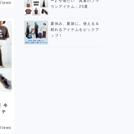
ー】今着たい「真夏のブラ
Views
ウンアイテム」25選
夏休み、夏旅に。使える＆
頼れるアイテムをピックア
ップ！
】今
イテ
Views