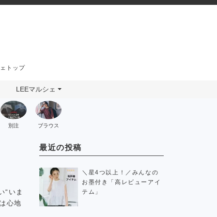
シェトップ
LEEマルシェ
別注
ブラウス
最近の投稿
＼星4つ以上！／みんなの
お墨付き「高レビューアイ
い“いま
テム」
は心地