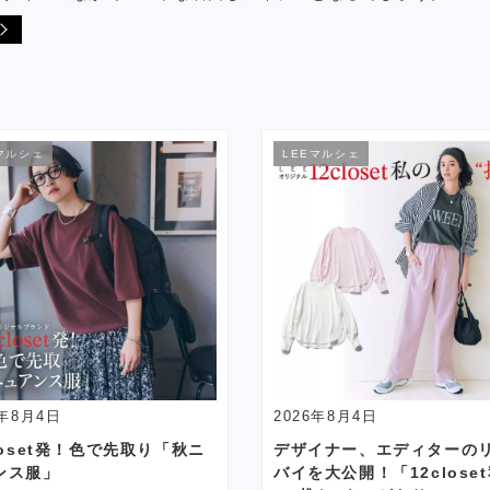
マルシェ
LEEマルシェ
6年8月4日
2026年8月4日
loset発！色で先取り「秋ニ
デザイナー、エディターの
ンス服」
バイを大公開！「12close