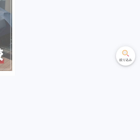
絞り込み
うべ
を徹
ルシェ
Views