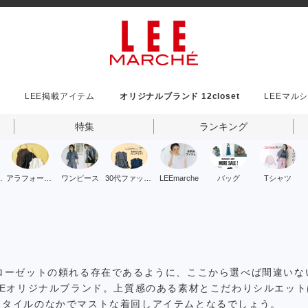
LEE掲載アイテム
オリジナルブランド 12closet
LEEマル
特集
ランキング
ッション
アラフォーファッション
ワンピース
30代ファッション
LEEmarche
バッグ
Tシャツ
ローゼットの頼れる存在であるように、ここから選べば間違いな
EEオリジナルブランド。上質感のある素材とこだわりシルエット
スタイルのなかでマストな着回しアイテムとなるでしょう。