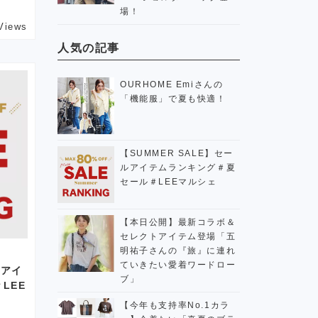
場！
Views
人気の記事
OURHOME Emiさんの
「機能服」で夏も快適！
【SUMMER SALE】セー
ルアイテムランキング＃夏
セール＃LEEマルシェ
【本日公開】最新コラボ＆
セレクトアイテム登場「五
明祐子さんの『旅』に連れ
ていきたい愛着ワードロー
ルアイ
ブ」
LEE
【今年も支持率No.1カラ