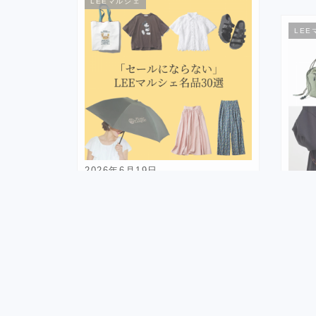
LEEマルシェ
LEE
2026年6月19日
【今売れているアイテムだけ！】
202
「セールにならない」LEEマルシ
ェ名品30選
【自
「手
2,410
Views
#LE
LEEマルシェ