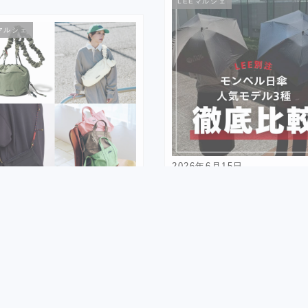
LEEマルシェ
マルシェ
2026年6月15日
【モンベル】日傘どれを買
6年6月14日
き？地味色の人気モデル3種
転車ライフにも】やっぱり
底比較＆レビュー#LEEマ
ぶらバッグ」が頼れます！
10,730
Eマルシェ
5,630
Views
LEEマルシェ