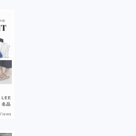
LEE
ト名品
Views