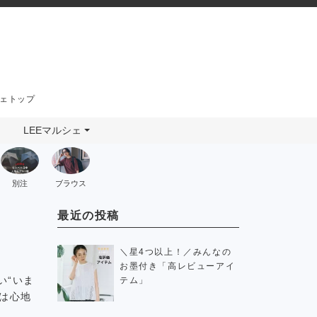
シェトップ
LEEマルシェ
別注
ブラウス
最近の投稿
＼星4つ以上！／みんなの
お墨付き「高レビューアイ
い“いま
テム」
は心地