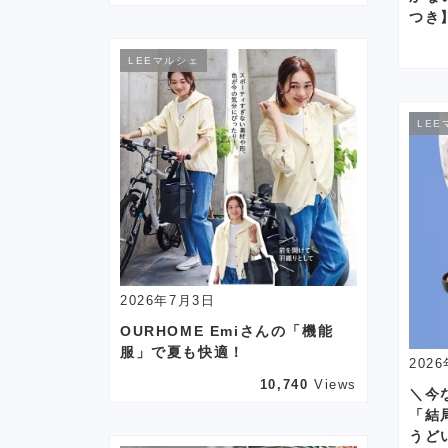
つき
LEEマルシェ
LEE
2026年7月3日
OURHOME Emiさんの「機能
服」で夏も快適！
202
10,740
Views
＼今
「結
うど