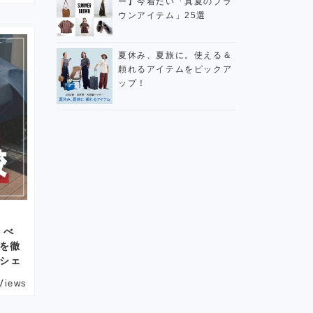
ー】今着たい「真夏のブラ
ウンアイテム」25選
夏休み、夏旅に。使える＆
頼れるアイテムをピックア
ップ！
うべ
を徹
ルシェ
Views