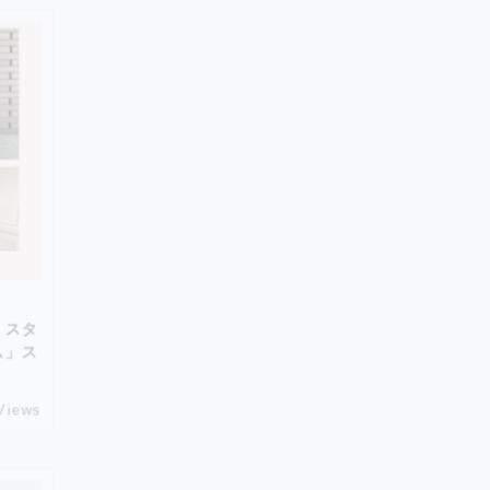
】スタ
ム」ス
Views