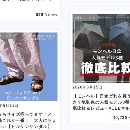
】
990
Views
LEEマルシェ
マルシェ
2026年6月15日
【モンベル】日傘どれを買
き？地味色の人気モデル3種
6年6月11日
底比較＆レビュー#LEEマ
ならサイズ揃ってます！／
10,730
局これが一番！」大人にちょ
いい【ビルケンサンダル】