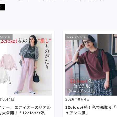
マルシェ
LEEマルシェ
6年8月4日
2026年8月4日
イナー、エディターのリアル
12closet発！色で先取り
大公開！「12closet私
ュアンス服」