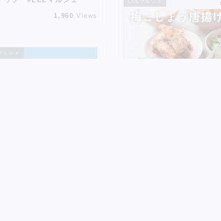
ナップ #LEEマルシェ
LEEマルシェ
1,960
Views
マルシェ
2026年5月13日
【YouTube公開中】料理
谷川あかりさんとコラボし
テムをご紹介しています！
6年4月8日
730
ouTube公開中】五明祐子さ
ショップクルーズ！ コラボ
テムをご紹介します
LEEマルシェ