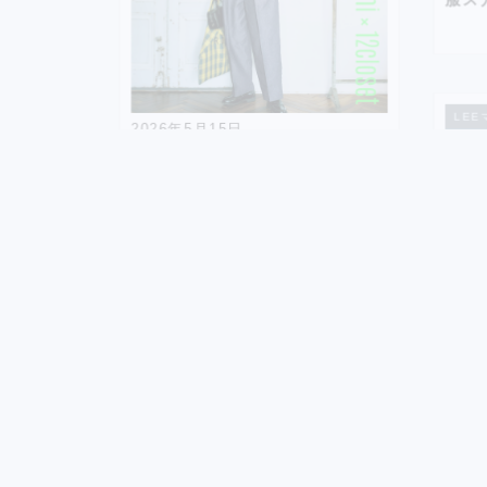
服ス
LEE
2026年5月15日
【スタイリスト石上美津江さん
×12closet注目コラボ】デニムよ
り涼しく、ちょっときれいめに。
今年の夏は「シャンブレー」に注
目です！
740
Views
LEEマルシェ
202
【Y
んと
アイ