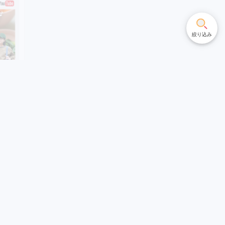
絞り込み
家・長
たアイ
Views