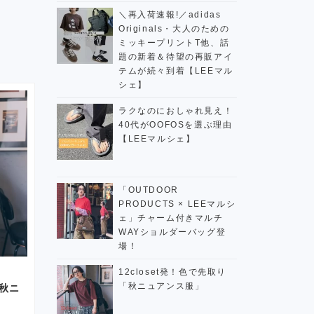
＼再入荷速報!／adidas
Originals・大人のための
ミッキープリントT他、話
題の新着＆待望の再販アイ
テムが続々到着【LEEマル
シェ】
ラクなのにおしゃれ見え！
40代がOOFOSを選ぶ理由
【LEEマルシェ】
「OUTDOOR
PRODUCTS × LEEマルシ
ェ」チャーム付きマルチ
WAYショルダーバッグ登
場！
12closet発！色で先取り
「秋ニュアンス服」
「秋ニ