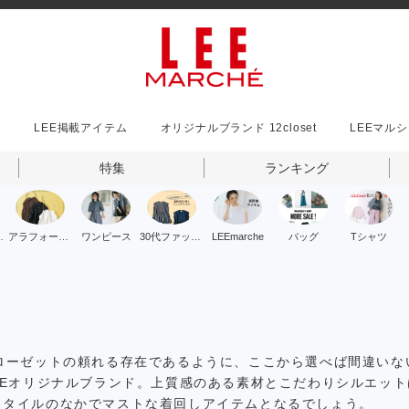
事
LEE掲載アイテム
オリジナルブランド 12closet
LEEマル
特集
ランキング
ッション
アラフォーファッション
ワンピース
30代ファッション
LEEmarche
バッグ
Tシャツ
ローゼットの頼れる存在であるように、ここから選べば間違いな
EEオリジナルブランド。上質感のある素材とこだわりシルエット
スタイルのなかでマストな着回しアイテムとなるでしょう。