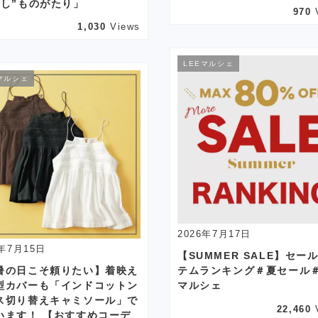
推し”ものがたり」
970
1,030
Views
LEEマルシェ
マルシェ
2026年7月17日
6年7月15日
【SUMMER SALE】セー
暑の日こそ頼りたい】着映え
テムランキング＃夏セール＃
型カバーも「インドコットン
マルシェ
ス切り替えキャミソール」で
22,460
います！ 【おすすめコーデ