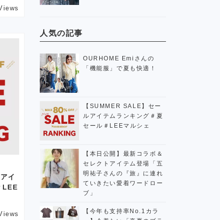
Views
人気の記事
OURHOME Emiさんの
「機能服」で夏も快適！
【SUMMER SALE】セー
ルアイテムランキング＃夏
セール＃LEEマルシェ
【本日公開】最新コラボ＆
セレクトアイテム登場「五
明祐子さんの『旅』に連れ
ルアイ
ていきたい愛着ワードロー
LEE
ブ」
【今年も支持率No.1カラ
Views