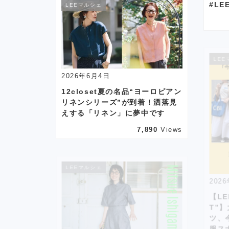
#LE
LEEマルシェ
LEE
2026年6月4日
12closet夏の名品“ヨーロピアン
リネンシリーズ”が到着！洒落見
えする「リネン」に夢中です
7,890
Views
LEEマルシェ
202
【L
T”
ツ、