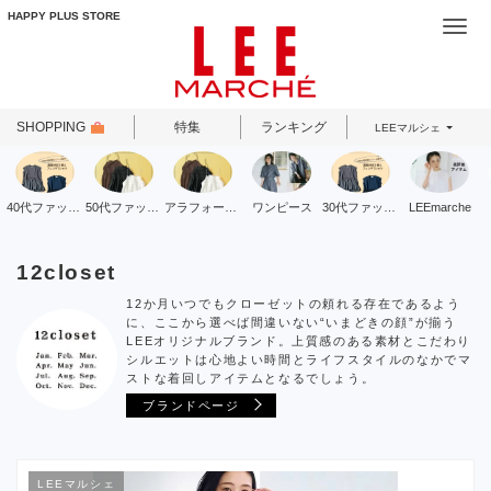
HAPPY PLUS STORE
Togg
navi
SHOPPING
特集
ランキング
LEEマルシェ
40代ファッション
50代ファッション
アラフォーファッション
ワンピース
30代ファッション
LEEmarche
12closet
12か月いつでもクローゼットの頼れる存在であるよう
に、ここから選べば間違いない“いまどきの顔”が揃う
LEEオリジナルブランド。上質感のある素材とこだわり
シルエットは心地よい時間とライフスタイルのなかでマ
ストな着回しアイテムとなるでしょう。
ブランドページ
LEEマルシェ