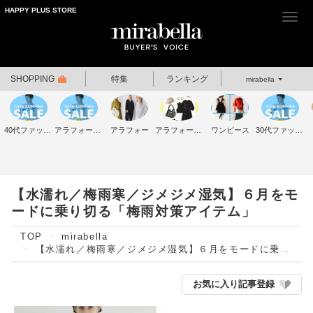
HAPPY PLUS STORE
Togg
navi
SHOPPING
特集
ランキング
mirabella
40代ファッション
アラフォーファッション
アラフォー
アラフォーコーデ
ワンピース
30代ファッション
【水濡れ／梅雨寒／ジメジメ湿気】６月をモ
ードに乗り切る「梅雨対策アイテム」
TOP
mirabella
【水濡れ／梅雨寒／ジメジメ湿気】６月をモードに乗り切る「梅雨対策アイテム」
お気に入り記事登録