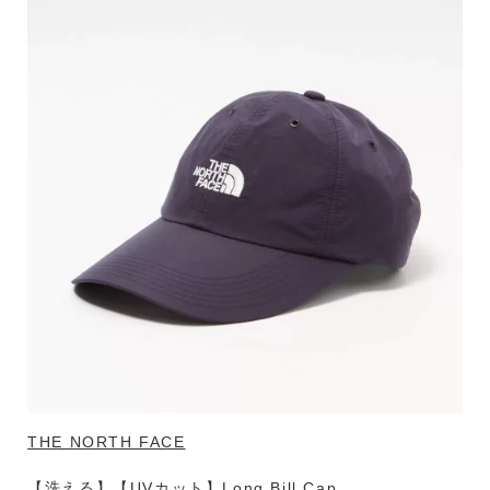
THE NORTH FACE
【洗える】【UVカット】Long Bill Cap