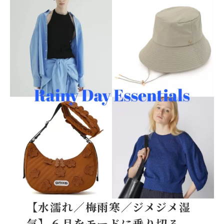
【水濡れ／梅雨寒／ジメジメ湿
気】６月をモードに乗り切る