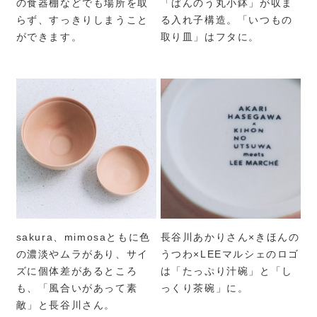
の食器棚などでも場所を取
「ばんのう丸小鉢」が収ま
らず、すっきりしまうこと
る入れ子構造。「いつもの
ができます。
取り皿」はフタに。
sakura、mimosaともに色
長谷川あかりさん×きほんの
の濃淡やムラがあり、サイ
うつわ×LEEマルシェのロゴ
ズに個体差があるところ
は「たっぷり汁碗」と「し
も、「風合いがあって素
っくり茶碗」に。
敵」と長谷川さん。