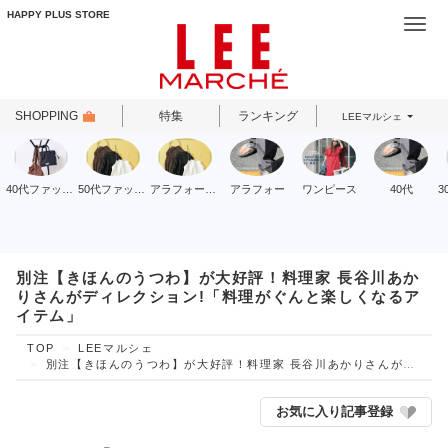
HAPPY PLUS STORE
Togg
navi
SHOPPING
特集
ランキング
LEEマルシェ
40代ファッション
50代ファッション
アラフォーファッション
アラフォー
ワンピース
40代
別注【きほんのうつわ】が大好評！料理家 長谷川あか
りさんがディレクション!「料理がぐんと楽しくなるア
イテム」
TOP
LEEマルシェ
別注【きほんのうつわ】が大好評！料理家 長谷川あかりさんがディレクション!「料理がぐんと楽しくなるアイテム」
お気に入り記事登録