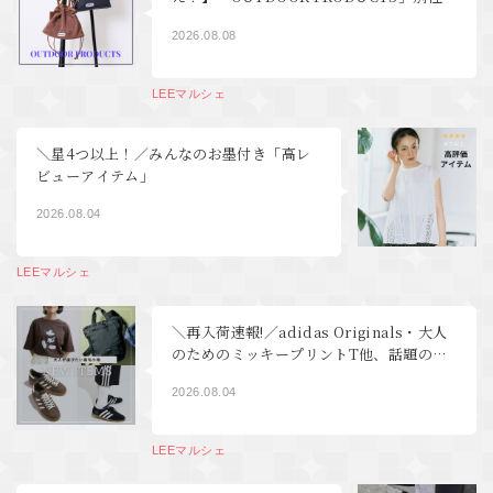
マルチWAYショルダーバッグがおすすめの
2026.08.08
４つの理由
LEEマルシェ
＼星4つ以上！／みんなのお墨付き「高レ
ビューアイテム」
2026.08.04
LEEマルシェ
＼再入荷速報!／adidas Originals・大人
のためのミッキープリントT他、話題の新
着＆待望の再販アイテムが続々到着【LEE
2026.08.04
マルシェ】
LEEマルシェ