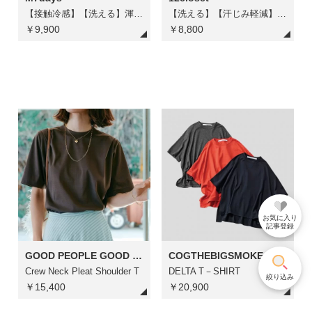
【接触冷感】【洗える】渾身のパックTシャツ
【洗える】【汗じみ軽減】Tシャツ
￥9,900
￥8,800
お気に入り
記事登録
GOOD PEOPLE GOOD STITCHING GOOD PRODUCT
COGTHEBIGSMOKE
Crew Neck Pleat Shoulder T
DELTA T－SHIRT
絞り込み
￥15,400
￥20,900