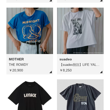
MOTHER
suadeo
THE ROWDY
【suadeo別注】LIFE YALE JOEL猫Tシャツ
￥20,900
￥8,250