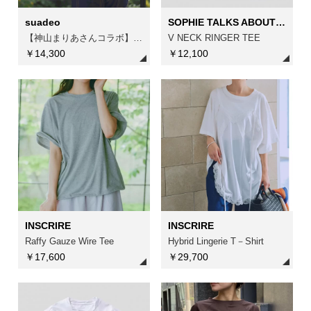
suadeo
SOPHIE TALKS ABOUT THE WEATHER
【神山まりあさんコラボ】アシンメトリーTシャツ
V NECK RINGER TEE
￥14,300
￥12,100
INSCRIRE
INSCRIRE
Raffy Gauze Wire Tee
Hybrid Lingerie T－Shirt
￥17,600
￥29,700