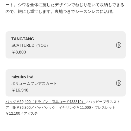
ート。シワを全体に施したデザインでねじり巻いて収納もできる
ので、旅にも重宝します。裏地つきでシーズンレスに活躍。
TANGTANG
SCATTERED（YOU）
￥8,800
mizuiro ind
ボリュームフレアスカート
￥16,940
バッグ￥59,400（ドラゴン・商品コード433319）
／ハッピープラススト
ア 靴￥36,300／ピッピシック イヤリング￥11,000・ブレスレット
￥12,100／アビステ