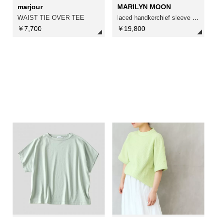
marjour
MARILYN MOON
WAIST TIE OVER TEE
laced handkerchief sleeve cut－sew
￥7,700
￥19,800