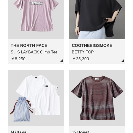
THE NORTH FACE
COGTHEBIGSMOKE
S／S LAYBACK Climb Tee
BETTY TOP
￥8,250
￥25,300
M7days
12closet