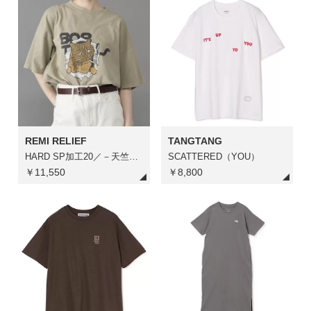
REMI RELIEF
TANGTANG
HARD SP加工20／－天竺BIGサイズT（BOB）
SCATTERED（YOU）
￥11,550
￥8,800