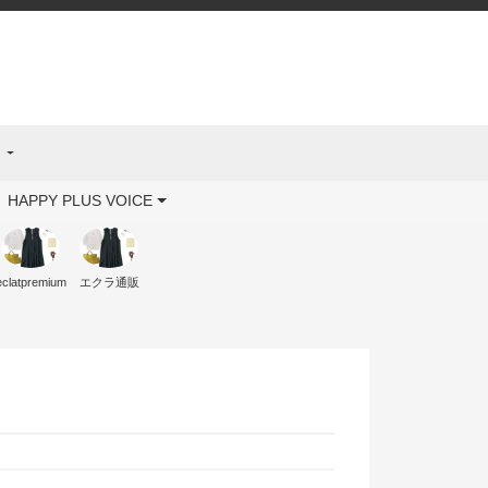
ス
HAPPY PLUS VOICE
eclatpremium
エクラ通販