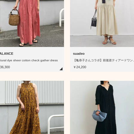
ALANCE
suadeo
亀恭子さんコ
tural dye sheer cotton check gather dress
36,300
￥24,200