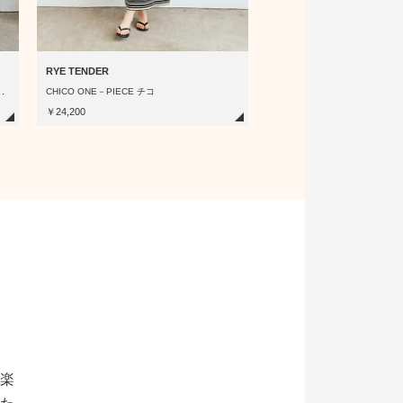
RYE TENDER
【
 Cifre Long Sleeve Dress
CHICO ONE－PIECE チコ
￥24,200
楽