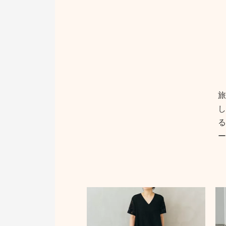
旅
し
る
ー