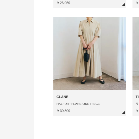
￥26,950
￥
CLANE
T
HALF ZIP FLARE ONE PIECE
リ
￥30,800
￥