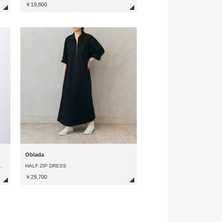
￥19,800
Oblada
【
ズンシャツワンピース
HALF ZIP DRESS
￥29,700