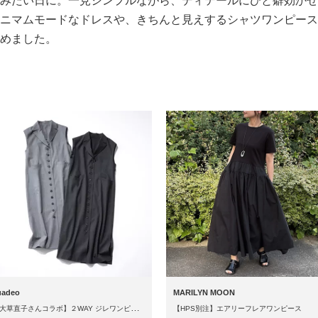
みたい日に。一見シンプルながら、ディテールにひと癖効かせ
ニマムモードなドレスや、きちんと見えするシャツワンピース
めました。
uadeo
MARILYN MOON
【
大草直子さんコラボ】２WAY ジレワンピース
【HPS別注】エアリーフレアワンピース