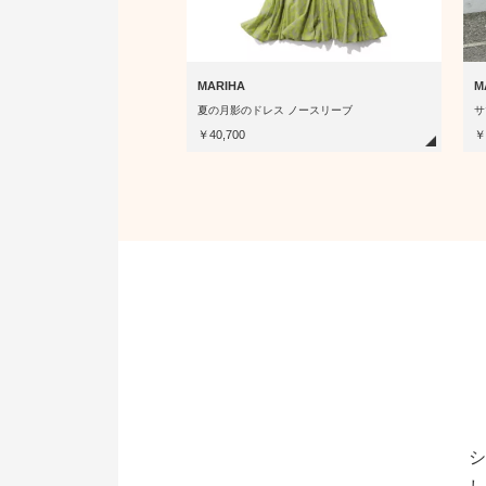
MARIHA
M
夏の月影のドレス ノースリーブ
サ
￥40,700
￥
シ