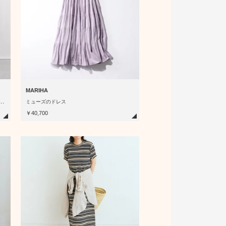
MARIHA
【
ラボ】前後差ティアードワンピース
ミューズのドレス
￥40,700