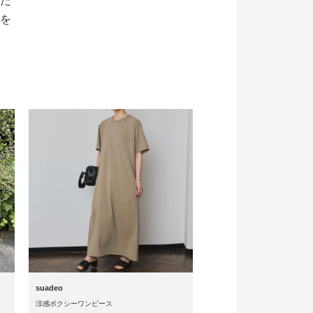
た
を
suadeo
涼感ボクシーワンピース