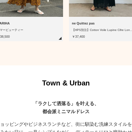
ARIHA
ne Quittez pas
HPS別注】Cotton Voile Lupine
マービューティー
38,500
￥37,400
Town & Urban
「ラクして洒落る」を叶える、
都会派ミニマルドレス
ョッピングやビジネスランチなど、街に馴染む洗練スタイルを