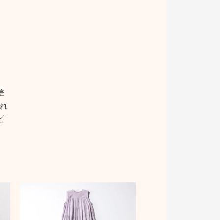
差
れ
ピ