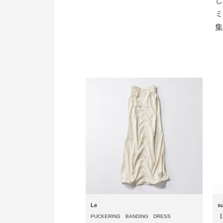
し
ミ
集
Le
s
PUCKERING BANDING DRESS