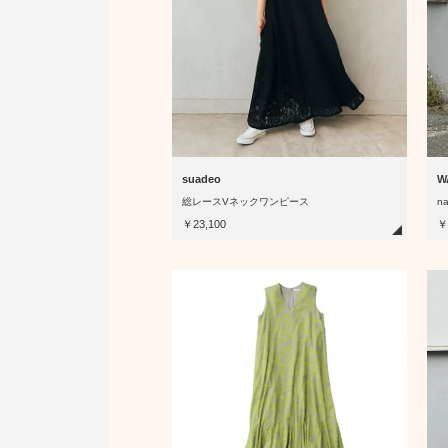
suadeo
W
総レースVネックワンピース
na
￥23,100
￥