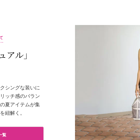
て
ュアル」
ラクシングな装いに
とリッチ感のバラン
めの夏アイテムが集
力を紐解く。
一覧