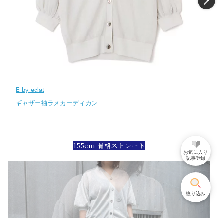
E by eclat
ギャザー袖ラメカーディガン
155cm 骨格ストレート
お気に入り
記事登録
絞り込み