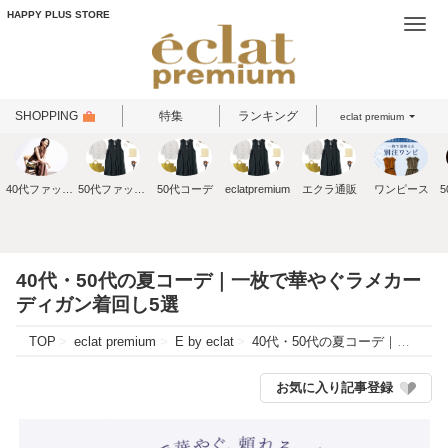
HAPPY PLUS STORE
Togg
navi
SHOPPING
特集
ランキング
eclat premium
40代ファッション
50代ファッション
50代コーデ
eclatpremium
エクラ通販
ワンピース
40代・50代の夏コーデ｜一枚で華やぐラメカー
ディガン着回し5選
TOP
eclat premium
E by eclat
40代・50代の夏コーデ｜一枚で華やぐラメカーディガン着回し5選
お気に入り記事登録