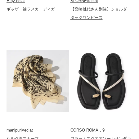
E by eclat
SLOANE×eclat
ギャザー袖ラメカーディガ
【宮崎桃代さん別注】ショルダー
タックワンピース
manipuri×eclat
CORSO ROMA，9
シルク混スカーフ
フラットスクエアソールサンダル