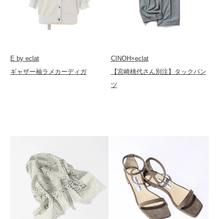
E by eclat
CINOH×eclat
ギャザー袖ラメカーディガ
【宮崎桃代さん別注】タックパン
ツ