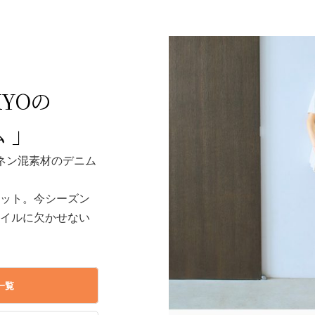
KYOの
 」
ネン混素材のデニム
ヒット。今シーズン
タイルに欠かせない
一覧