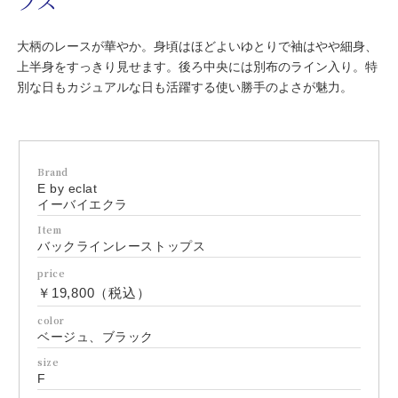
プス
大柄のレースが華やか。身頃はほどよいゆとりで袖はやや細身、
上半身をすっきり見せます。後ろ中央には別布のライン入り。特
別な日もカジュアルな日も活躍する使い勝手のよさが魅力。
Brand
E by eclat
イーバイエクラ
Item
バックラインレーストップス
price
￥19,800（税込）
color
ベージュ、ブラック
size
F