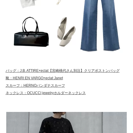
バッグ：J.B. ATTIRE×eclat【宮崎桃代さん別注】クリアボストンバッグ
靴：HENRI EN VARGO×eclat Janet
スカーフ：HERNOバンダナスカーフ
ネックレス：OCUCCI jewelryホルダーネックレス