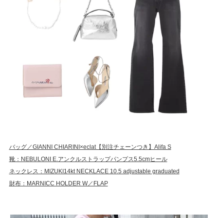
バッグ／GIANNI CHIARINI×eclat【別注チェーンつき】Alifa S
靴：NEBULONI E.アンクルストラップパンプス5.5cmヒール
ネックレス：MIZUKI14kt NECKLACE 10.5 adjustable graduated
財布：MARNICC HOLDER W／FLAP