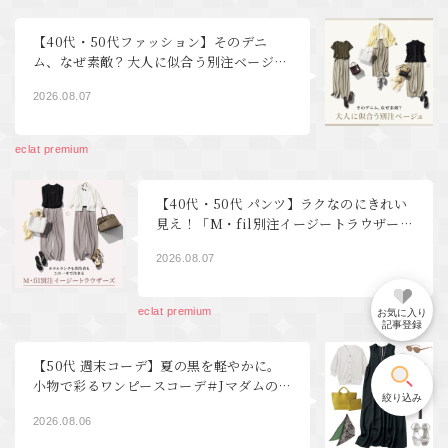
【40代・50代ファッション】そのデニ
ム、なぜ素敵？大人に似合う別注ベージ
ュ
2026.08.07
eclat premium
【40代・50代 パンツ】ラクなのにきれい
見え！「M・fil別注イージートラウザー
ズ」を夏から秋まで着回し
2026.08.07
eclat premium
お気に入り
記事登録
【50代 週末コーデ】夏の黒を軽やかに。
小物で彩るワンピースコーデ＃Jマダムの
絞り込み
おしゃれ
2026.08.06