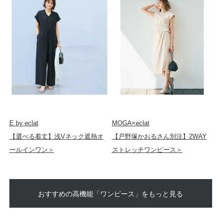
E by eclat
MOGA×eclat
【選べる着丈】浅Vネック遮熱オ
【戸野塚かおるさん別注】2WAY
ールインワン＞
ストレッチワンピース＞
おすすめの高機能「ワンピース」をもっと見る