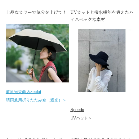
上品なカラーで気分を上げて！
UVカットと撥水機能を備えたハ
イスペックな素材
前原光栄商店×eclat
晴雨兼用折りたたみ傘（遮光）＞
Speedo
UVハット＞