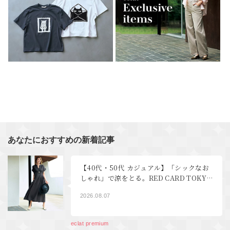
あなたにおすすめの新着記事
【40代・50代 カジュアル】「シックなお
しゃれ」で涼をとる。RED CARD TOKYO
デニム、YLEVEワンピース éclat2026年9
2026.08.07
月号特集
eclat premium