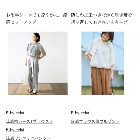
お仕事シーンでも涼やかに。涼
防しわ加工つきだから脱ぎ着を
感セットアップ
繰り返してもきれいをキープ
E by eclat
E by eclat
涼感袖レースTブラウス＞
冷感ブラウス風ブルゾン＞
E by eclat
涼感ワンタックパンツ＞