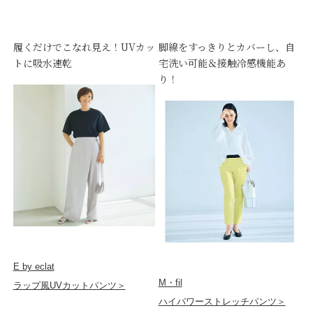
履くだけでこなれ見え！UVカッ
脚線をすっきりとカバーし、自
トに吸水速乾
宅洗い可能＆接触冷感機能あ
り！
E by eclat
M・fil
ラップ風UVカットパンツ＞
ハイパワーストレッチパンツ＞