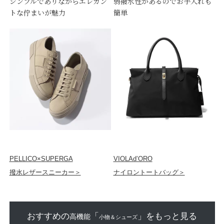
シンプルでありながらエレガン
弱撥水性があるのでお手入れも
トな佇まいが魅力
簡単
PELLICO×SUPERGA
VIOLAd’ORO
撥水レザースニーカー＞
ナイロントートバッグ＞
おすすめの
「
」をもっと見る
高機能
小物＆シューズ