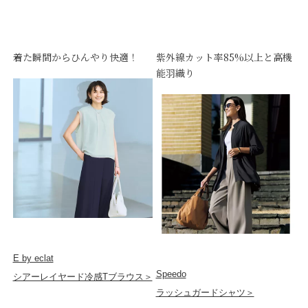
着た瞬間からひんやり快適！
紫外線カット率85%以上と高機
能羽織り
E by eclat
Speedo
シアーレイヤード冷感Tブラウス＞
ラッシュガードシャツ＞