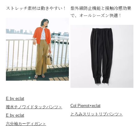
ストレッチ素材は動きやすい！
紫外線防止機能と接触冷感効果
で、オールシーズン快適！
E by eclat
Col Pierrot×eclat
撥水チノワイドタックパンツ＞
とろみスリットリブパンツ＞
E by eclat
六分袖カーディガン＞