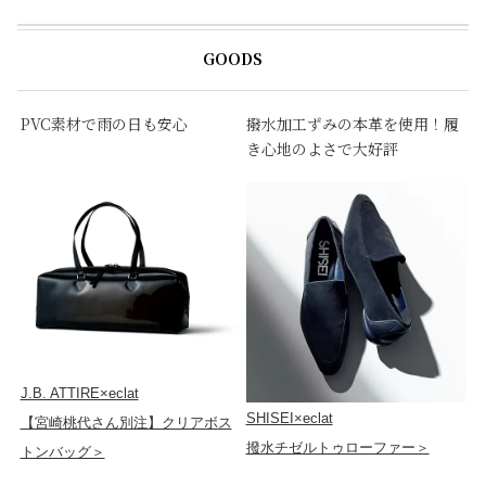
GOODS
PVC素材で雨の日も安心
撥水加工ずみの本革を使用！履
き心地のよさで大好評
J.B. ATTIRE×eclat
SHISEI×eclat
【宮崎桃代さん別注】クリアボス
撥水チゼルトゥローファー＞
トンバッグ＞