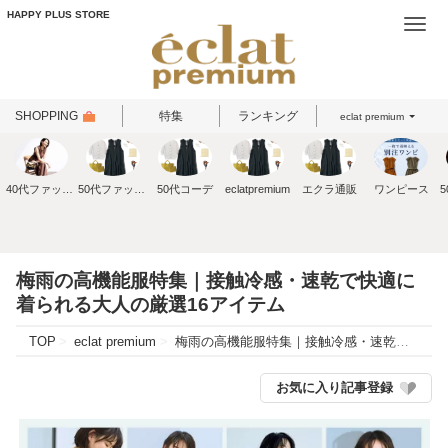
HAPPY PLUS STORE
Togg
navi
SHOPPING
特集
ランキング
eclat premium
40代ファッション
50代ファッション
50代コーデ
eclatpremium
エクラ通販
ワンピース
梅雨の高機能服特集｜接触冷感・速乾で快適に
着られる大人の厳選16アイテム
TOP
eclat premium
梅雨の高機能服特集｜接触冷感・速乾で快適に着られる大人の厳選16アイテム
お気に入り記事登録