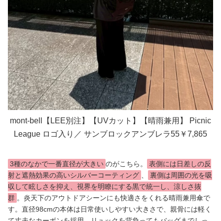
mont-bell【LEE別注】【UVカット】【晴雨兼用】 Picnic
League ロゴ入り／ サンブロックアンブレラ55￥7,865
3種のなかで一番直径が大きい
のがこちら。
表側には日差しの反
射と遮熱効果の高いシルバーコーティング
、
裏側は周囲の光を吸
収して眩しさを抑え、視界を明瞭にする黒で統一し、涼しさ抜
群
。炎天下のアウトドアシーンにも快適さをくれる晴雨兼用傘で
す。直径98cmの本体は日常使いしやすい大きさで、親骨には軽く
て丈夫なカーボンを採用。リュックを背負ってもバッグまでしっ