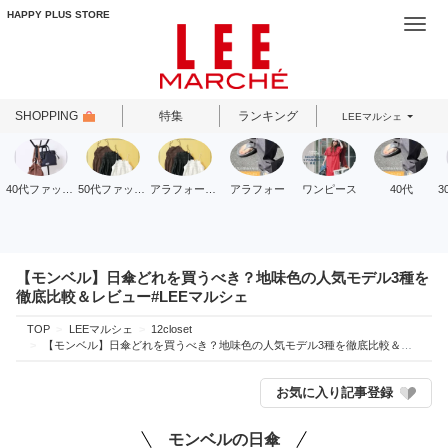
HAPPY PLUS STORE
Togg
navi
SHOPPING
特集
ランキング
LEEマルシェ
40代ファッション
50代ファッション
アラフォーファッション
アラフォー
ワンピース
40代
【モンベル】日傘どれを買うべき？地味色の人気モデル3種を
徹底比較＆レビュー#LEEマルシェ
TOP
LEEマルシェ
12closet
【モンベル】日傘どれを買うべき？地味色の人気モデル3種を徹底比較＆レビュー#LEEマルシェ
お気に入り記事登録
モンベルの日傘