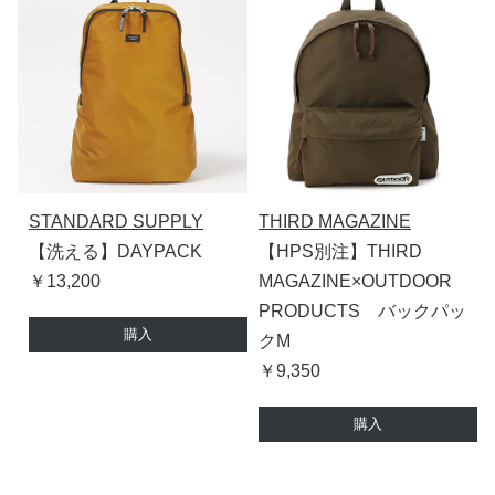
STANDARD SUPPLY
THIRD MAGAZINE
【洗える】DAYPACK
【HPS別注】THIRD
￥13,200
MAGAZINE×OUTDOOR
PRODUCTS バックパッ
購入
クM
￥9,350
購入