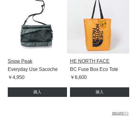
Snow Peak
HE NORTH FACE
Everyday Use Sacoche
BC Fuse Box Eco Tote
￥4,950
￥6,600
購入
購入
more>>