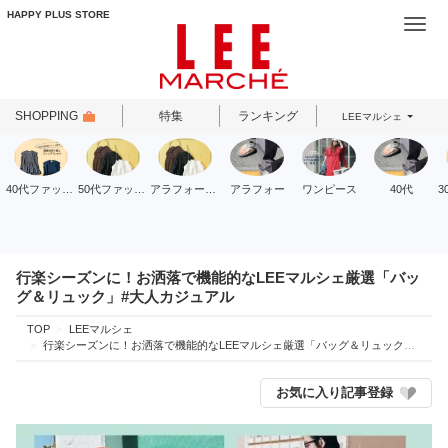
HAPPY PLUS STORE
Togg
navi
SHOPPING
特集
ランキング
LEEマルシェ
40代ファッション
50代ファッション
アラフォーファッション
アラフォー
ワンピース
40代
行楽シーズンに！お洒落で機能的なLEEマルシェ厳選「バッ
グ＆リュック」#大人カジュアル
TOP
LEEマルシェ
行楽シーズンに！お洒落で機能的なLEEマルシェ厳選「バッグ＆リュック」#大人カジュアル
お気に入り記事登録