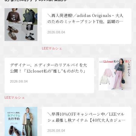
＼再入荷速報!／adidas Originals・大人
のためのミッキープリントT他、話題の新
着＆待望の再販アイテムが続々到着【LEE
2026.08.04
マルシェ】
LEEマルシェ
デザイナー、エディターのリアルバイを大
公開！「12closet私の”推し”ものがたり」
2026.08.04
LEEマルシェ
＼早得10％OFFキャンペーン中／LEEマル
シェ最推し秋アイテム【40代大人カジュア
ルコーデ】
2026.08.04