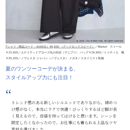
Tシャツ（商品コード：444631）¥6,930 （グッドロックスピード）
／Marisol ストール
￥15,400／ユナイテッドアローズ丸の内店（マニプリ） バッグ￥26,900／トゥティエ 靴
￥35,200／ノヴェスタ ジャパン（ノヴェスタ） メガネ／スタイリスト私物
夏のワンツーコーデが決まる、
スタイルアップ力にも注目！
トレンド感のある新しいシルエットでありながら、締めつ
け感がなく、本当にラクで快適！びっくりするほど脚が長
く見えるので、自信を持ってはけると思います。シーンを
限定したくなかったので、お仕事にも着られる上品なツヤ
素材を選びました。