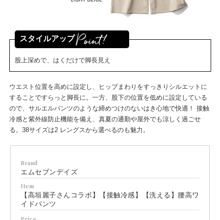
スタイルアップ
股上深めで、はくだけで脚長見え
ウエスト位置を高めに設定し、ヒップまわりをすっきりシルエットに
することですらっと脚長に。一方、股下の位置を低めに設定している
ので、サルエルパンツのような締めつけのないはき心地で快適！ 接触
冷感と紫外線防止機能を備え、真夏の通勤や屋外でも涼しく過ごせ
る。38サイズは2 レングスから選べるのも魅力。
Brand
エムセブンデイズ
Item
【高垣麗子さんコラボ】【接触冷感】【洗える】腰高ワ
イドパンツ
Price