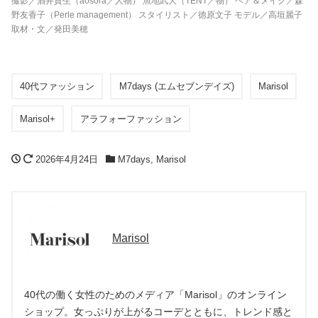
撮影／酒井貴生（aosora／人物） 魚地武大（TENT／物） ヘア＆メイク／森
野友香子（Perle management） スタイリスト／徳原文子 モデル／高垣麗子
取材・文／発田美穂
40代ファッション
M7days (エムセブンデイズ)
Marisol
Marisol+
アラフォーファッション
2026年4月24日
M7days
,
Marisol
Marisol
40代の働く女性のためのメディア「Marisol」のオンライン
ショップ。女っぷりが上がるコーデとともに、トレンド感と