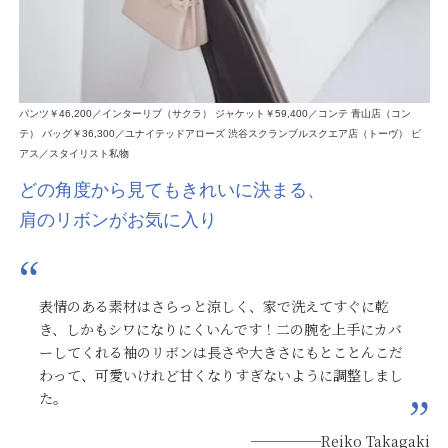
パンツ￥46,200／インターリブ（サクラ） ジャケット￥59,400／コンテ 青山店（コン
テ） バッグ￥36,300／ユナイテッドアローズ 渋谷スクランブルスクエア店（トーヴ） ピ
アス／スタイリスト私物
どの角度から見てもきれいに決まる、
肩のリボンがお気に入り
表情のある素材はさらっと涼しく、家で洗えてすぐに乾
き、しかもシワになりにくいんです！二の腕を上手にカバ
ーしてくれる袖のリボンは長さや大きさにもとことんこだ
わって、可愛いけれど甘くなりすぎないように調整しまし
た。
─────Reiko Takagaki