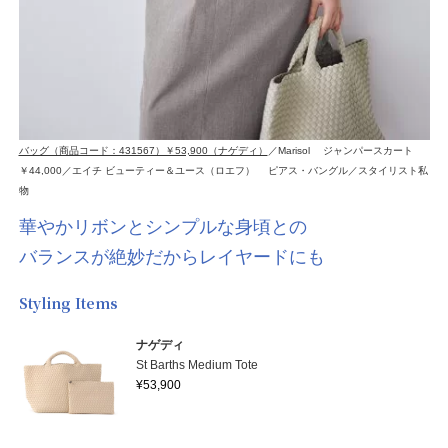
バッグ（商品コード：431567）￥53,900（ナゲディ）
／Marisol ジャンパースカート
￥44,000／エイチ ビューティー＆ユース（ロエフ） ピアス・バングル／スタイリスト私
物
華やかリボンとシンプルな身頃との
バランスが絶妙だからレイヤードにも
Styling Items
ナゲディ
St Barths Medium Tote
¥53,900