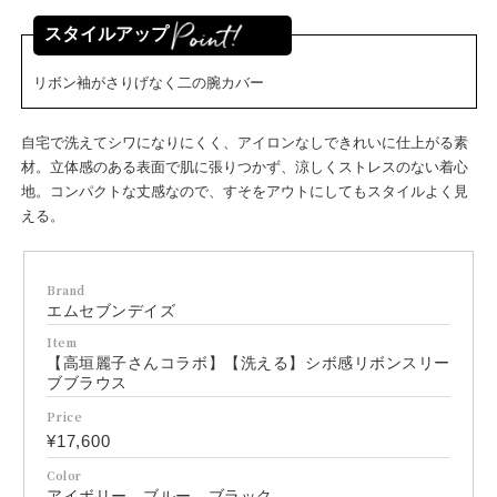
スタイルアップ
リボン袖がさりげなく二の腕カバー
自宅で洗えてシワになりにくく、アイロンなしできれいに仕上がる素
材。立体感のある表面で肌に張りつかず、涼しくストレスのない着心
地。コンパクトな丈感なので、すそをアウトにしてもスタイルよく見
える。
Brand
エムセブンデイズ
Item
【高垣麗子さんコラボ】【洗える】シボ感リボンスリー
ブブラウス
Price
¥17,600
Color
アイボリー、ブルー、ブラック