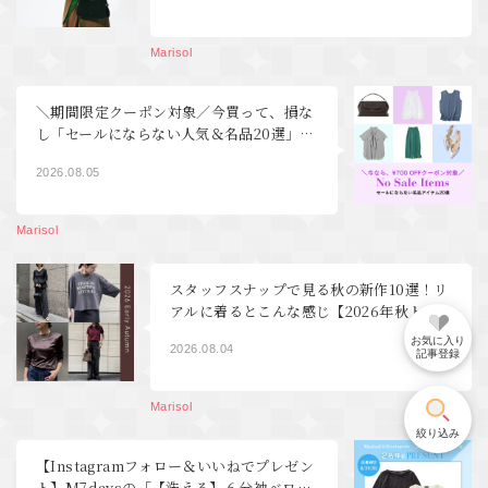
Marisol
＼期間限定クーポン対象／今買って、損な
し「セールにならない人気＆名品20選」
【40代ファッション】
2026.08.05
Marisol
スタッフスナップで見る秋の新作10選！リ
アルに着るとこんな感じ【2026年秋トレ
ンド40代ファッション】
お気に入り
2026.08.04
記事登録
Marisol
絞り込み
【Instagramフォロー＆いいねでプレゼン
ト】M7daysの「【洗える】６分袖ベロア