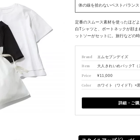
体の線を拾わないベストバランス
定番のスムース素材を使ったほどよ
白Tシャツと、ボートネックが顔ま
ットソーがセットに。旅行などの時
Brand
エムセブンデイズ
Item
大人きれいめパックT（
Price
¥11,000
Color
ホワイト（ワイドT）×
詳細・ご購