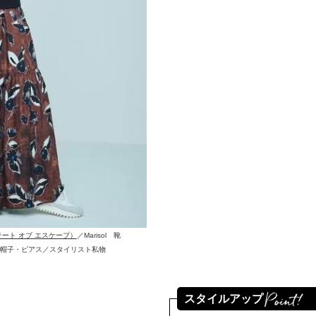
ステート オブ エスケープ）
／Marisol 靴
） 帽子・ピアス／スタイリスト私物
スタイルアップ