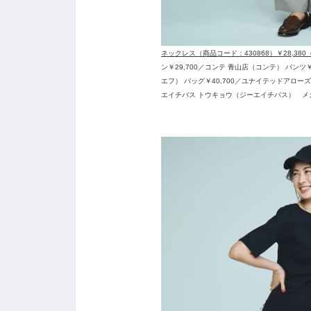
ネックレス（商品コード：430868）￥28,38
ン￥29,700／コンテ 青山店（コンテ） パンツ
エフ） バッグ￥40,700／ユナイテッドアローズ
エイチバス トウキョウ（ジーエイチバス） 