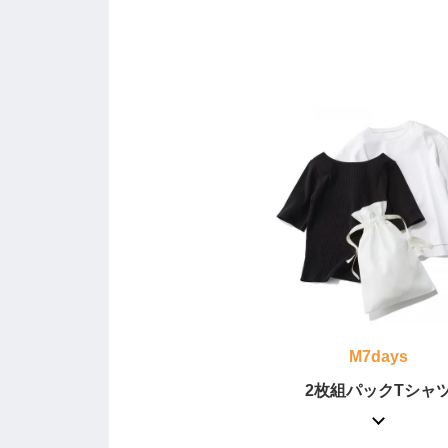
M7days
2枚組パックTシャ