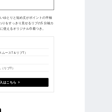
いゆとりと短め丈がポイントの半袖
わりをすっきり見せるリブの5 分袖カ
に使えるオリジナル巾着つき。
スムースT＆リブT）
黒（リブT）
入はこちら