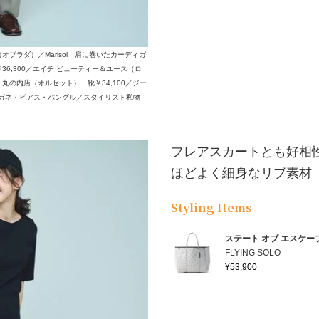
0（オブラダ）
／Marisol 肩に巻いたカーディガ
￥36,300／エイチ ビューティー＆ユース（ロ
 丸の内店（オルセット） 靴￥34,100／ジー
メガネ・ピアス・バングル／スタイリスト私物
フレアスカートとも好相
ほどよく細身なリブ素材
Styling Items
ステート オブ エスケー
FLYING SOLO
¥53,900