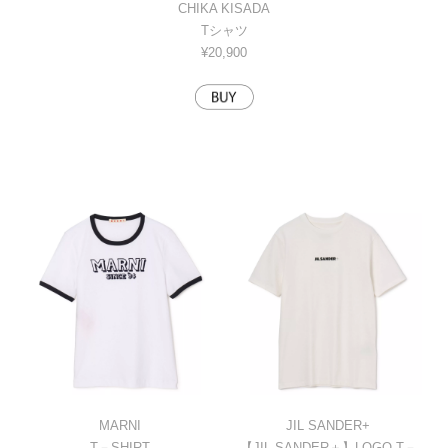
CHIKA KISADA
Tシャツ
¥20,900
MARNI
JIL SANDER+
T－SHIRT
【JIL SANDER＋】LOGO T－