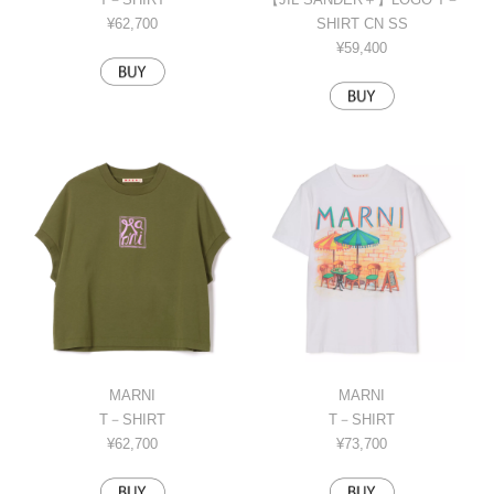
¥62,700
SHIRT CN SS
¥59,400
MARNI
MARNI
T－SHIRT
T－SHIRT
¥62,700
¥73,700