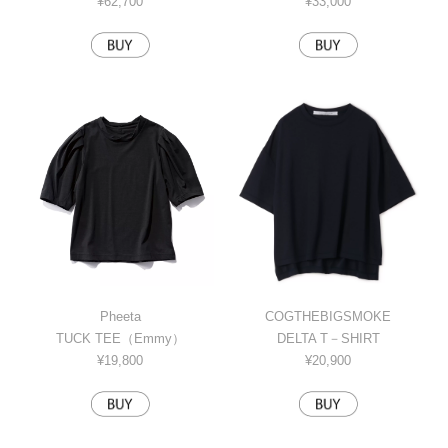
¥62,700
¥33,000
Pheeta
COGTHEBIGSMOKE
TUCK TEE（Emmy）
DELTA T－SHIRT
¥19,800
¥20,900