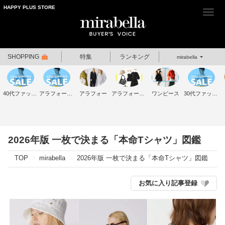
HAPPY PLUS STORE
Togg
navi
SHOPPING
特集
ランキング
mirabella
40代ファッション
アラフォーファッション
アラフォー
アラフォーコーデ
ワンピース
30代ファッション
2026年版 一枚で決まる「本命Tシャツ」図鑑
TOP
mirabella
2026年版 一枚で決まる「本命Tシャツ」図鑑
お気に入り記事登録