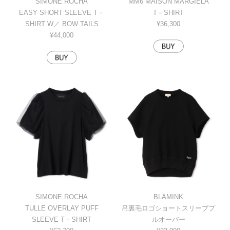
SIMONE ROCHA
MM6 MAISON MARGIELA
EASY SHORT SLEEVE T－
T－SHIRT
SHIRT W／ BOW TAILS
¥36,300
¥44,000
SIMONE ROCHA
BLAMINK
TULLE OVERLAY PUFF
吊裏毛ロゴショートスリーブプ
SLEEVE T－SHIRT
ルオーバー