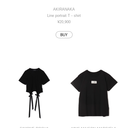
AKIRANAKA
Line portrait T－shirt
¥20,900