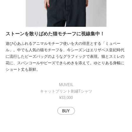
ストーンを散りばめた猫モチーフに視線集中！
遊び心あふれるアニマルモチーフ使いを大の得意とする「ミュベー
ル」。中でも人気の猫モチーフを、今シーズンはエリザベス皇妃時代
に流行したビーズバッグのようなグラフィックで表現。猫とスミレの
花に、スパンコールやビーズできらめきを添えて。ゆとりある身幅に
ショート丈も新鮮。
MUVEIL
キャットプリント刺繍Tシャツ
¥33,000