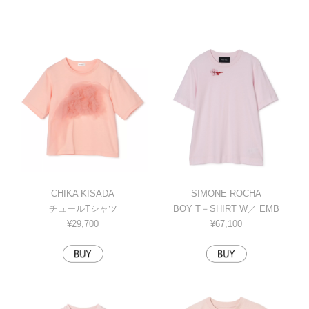
CHIKA KISADA
SIMONE ROCHA
チュールTシャツ
BOY T－SHIRT W／ EMB
¥29,700
¥67,100