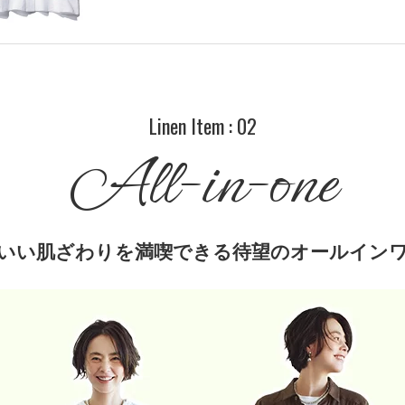
Linen Item : 02
All-in-one
いい肌ざわりを満喫できる待望のオールイン