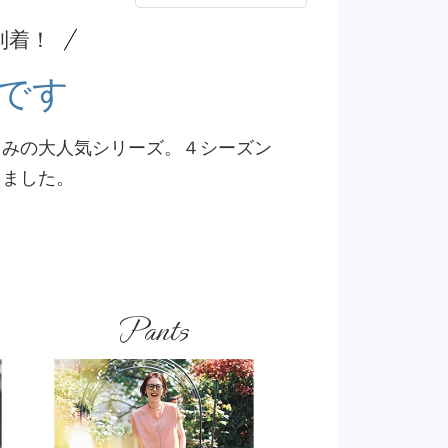
到着！
です
じみの大人気シリーズ。４シーズン
しました。
Pants