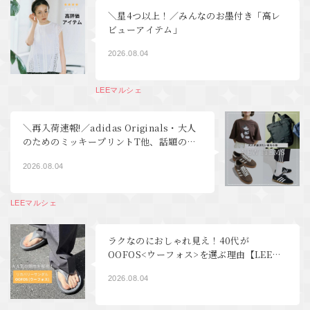
＼星4つ以上！／みんなのお墨付き「高レ
ビューアイテム」
2026.08.04
LEEマルシェ
＼再入荷速報!／adidas Originals・大人
のためのミッキープリントT他、話題の新
着＆待望の再販アイテムが続々到着【LEE
2026.08.04
マルシェ】
LEEマルシェ
ラクなのにおしゃれ見え！40代が
OOFOS<ウーフォス>を選ぶ理由【LEEマ
ルシェ】
2026.08.04