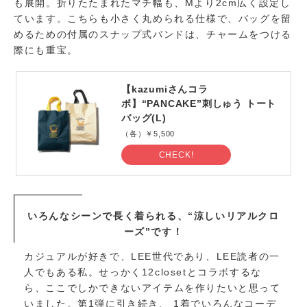
も展開。折りたたまれたマチ幅も、Mより2cm広く設定し
ています。こちらも小さく丸められる仕様で、バッグを留
めるための付属のスナップ式バンドは、チャームをつける
際にも重宝。
【kazumiさんコラ
ボ】“PANCAKE”刺しゅう トート
バッグ(L)
（各）￥5,500
CHECK!
いろんなシーンで長く着られる、“涼しいリアルクロ
ーズ”です！
カジュアルが好きで、LEE世代であり、LEE読者の一
人でもある私。せっかく12closetとコラボするな
ら、ここでしかできないアイテムを作りたいと思って
いました。第1弾に引き続き、 1着でいろんなコーデ