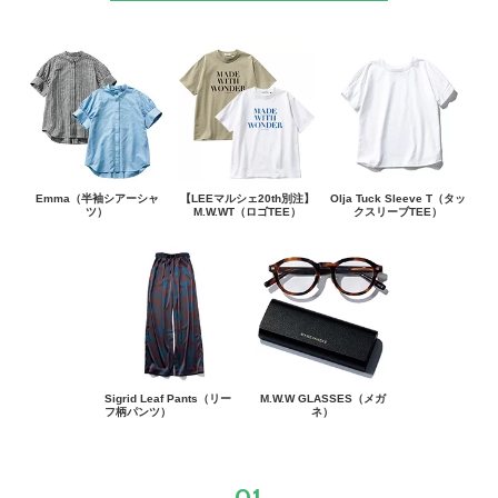
Emma（半袖シアーシャ
【LEEマルシェ20th別注】
Olja Tuck Sleeve T（タッ
ツ）
M.W.WT（ロゴTEE）
クスリーブTEE）
Sigrid Leaf Pants（リー
M.W.W GLASSES（メガ
フ柄パンツ）
ネ）
01