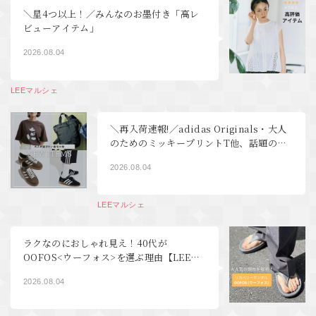
＼星4つ以上！／みんなのお墨付き「高レ
ビューアイテム」
2026.08.04
LEEマルシェ
＼再入荷速報!／adidas Originals・大人
のためのミッキープリントT他、話題の新
着＆待望の再販アイテムが続々到着【LEE
2026.08.04
マルシェ】
LEEマルシェ
ラクなのにおしゃれ見え！40代が
OOFOS<ウーフォス>を選ぶ理由【LEEマ
ルシェ】
2026.08.04