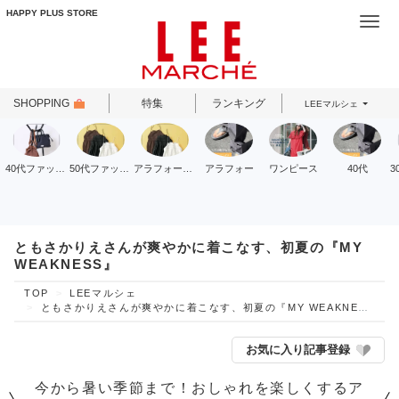
HAPPY PLUS STORE
Togg
navi
SHOPPING
特集
ランキング
LEEマルシェ
40代ファッション
50代ファッション
アラフォーファッション
アラフォー
ワンピース
40代
ともさかりえさんが爽やかに着こなす、初夏の『MY
WEAKNESS』
TOP
LEEマルシェ
ともさかりえさんが爽やかに着こなす、初夏の『MY WEAKNESS』
お気に入り記事登録
今から暑い季節まで！おしゃれを楽しくするア