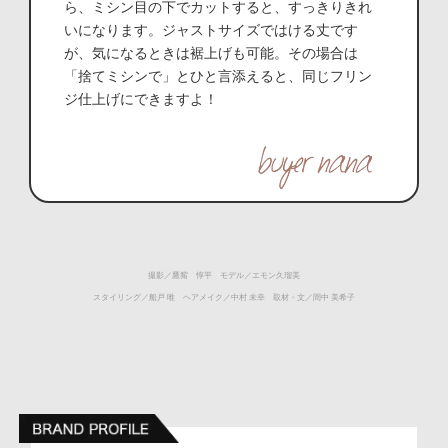
ら、ミシン目の下でカットすると、すっきりきれ
いになります。ジャストサイズではける丈です
が、気になるときは裾上げも可能。その場合は
「捨てミシンで」とひと言添えると、同じフリン
ジ仕上げにできますよ！
撮影／鷹觜 惇平 モデル／エモン久瑠美
スタイリング／船戸 唯 ヘアメイク／中村 未幸 取材・文／間中 美希子