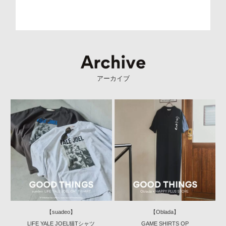
アーカイブ
【suadeo】
【Oblada】
LIFE YALE JOEL猫Tシャツ
GAME SHIRTS OP