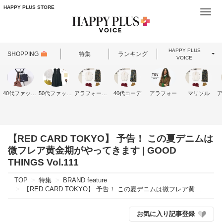
HAPPY PLUS STORE
Togg
navi
HAPPY PLUS
SHOPPING
特集
ランキング
VOICE
40代ファッション
50代ファッション
アラフォーファッション
40代コーデ
アラフォー
マリソル
【RED CARD TOKYO】 予告！ この夏デニムは
微フレア黄金期がやってきます | GOOD
THINGS Vol.111
TOP
特集
BRAND feature
【RED CARD TOKYO】 予告！ この夏デニムは微フレア黄金期がやってきます | GOOD THINGS Vol.111
お気に入り記事登録