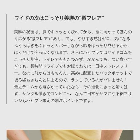
ワイドの次はこっそり美脚の“微フレア”
美脚の秘密は、膝でキュッとくびれてから、裾に向かってほんの
り広がる“微フレア”にあり。でも、やりすぎ感はゼロ。気になる
ふくらはぎをふわっとカバーしながら脚をほっそり見せるから、
はくだけで今っぽくなれます。さらにハピプラではサイドゴムを
こっそり別注。トイレでももたつかず、かがんでも、つい食べす
ぎても、長時間ドライブでもお腹まわりは一日中ストレスフリ
ー。なのに前からはもちろん、高めに配置したバックポケットで
後ろ姿もきちんと決まるので、ラクしているのがバレません！
最近デニムから遠ざかっていたなら、その進化にきっと驚くは
ず。サンダル履きでコンビニへ、なんて日常がサマになる裾フリ
ンジもハピプラ限定の別注ポイントですよ。