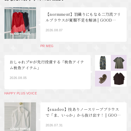
【normment】羽織りにもなる二刀流フリ
ルブラウスが夏服不足を解消 | GOOD
THINGS Vol.123
2026.08.07
PR MEG
おしゃれプロが先行投資する「秋色アイテ
ム秋色アイテム」
2026.08.05
HAPPY PLUS VOICE
【suadeo】技ありノースリーブブラウス
で「ま、いっか」から抜け出す！ | GOOD
THINGS Vol.122
2026.07.31