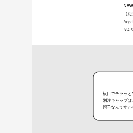
NEW
【別注】
Ange
￥4,6
横目でチラッと気
別注キャップは
帽子なんですか