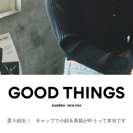
suadeo
NEW ERA
×
星５続出！ キャップで小顔＆美肌が叶うって本当です