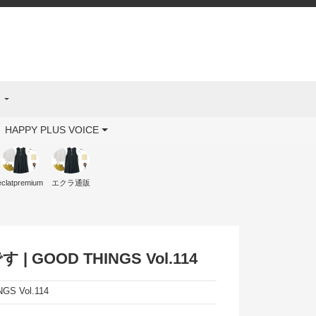
ス
HAPPY PLUS VOICE
eclatpremium
エクラ通販
OOD THINGS Vol.114
 Vol.114