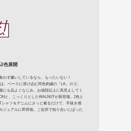
2色展開
と食わず嫌いしているなら、もったいない！
ントは、ベースに溶け込む同色刺繍の「LA」ロゴ。
服にも品よくなじみ、お値段以上に高見えしてく
ONと、こっくりとしたWALNUTが新登場。2色と
Tシャツ＆デニムにさっと被るだけで、手抜き感
カジュアルに即昇格。ご近所で知り合いにばった