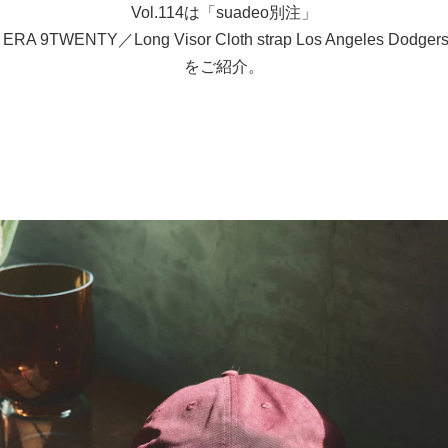
Vol.114は「suadeo別注」
ERA 9TWENTY／Long Visor Cloth strap Los Angeles Dodger
をご紹介。