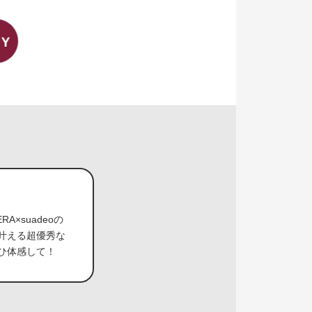
×suadeoの
叶える超優秀な
ひ体感して！