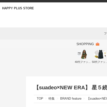
HAPPY PLUS STORE
フ
SHOPPING
40代ファッション
50代ファ
【suadeo×NEW ERA】 星
TOP
特集
BRAND feature
【suadeo×