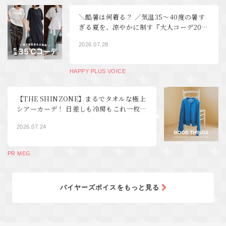
＼酷暑は何着る？ ／気温35～40度の暑す
ぎる夏を、涼やかに制す『大人コーデ20
選』【40代・50代 ファッション】
2026.07.28
HAPPY PLUS VOICE
【THE SHINZONE】まるでタオルな極上
シアーカーデ！ 日差しも冷房もこれ一枚 |
GOOD THINGS Vol.121
2026.07.24
PR MEG
バイヤーズボイスをもっと見る