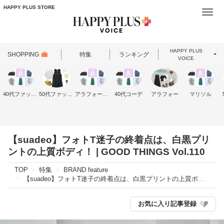
HAPPY PLUS STORE
Togg
navi
HAPPY PLUS
SHOPPING
特集
ランキング
VOICE
40代ファッション
50代ファッション
アラフォーファッション
40代コーデ
アラフォー
マリソル
【suadeo】フォトT迷子の終着点は、白黒プリ
ントの上質ボディ！ | GOOD THINGS Vol.110
TOP
特集
BRAND feature
【suadeo】フォトT迷子の終着点は、白黒プリントの上質ボディ！ | GOOD THINGS Vol.110
お気に入り記事登録