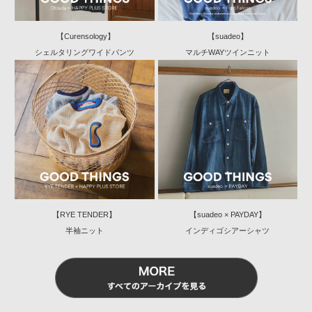
【Curensology】
【suadeo】
シェルタリングワイドパンツ
マルチWAYツインニット
【RYE TENDER】
【suadeo × PAYDAY】
半袖ニット
インディゴシアーシャツ