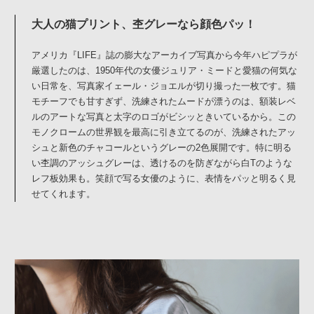
大人の猫プリント、杢グレーなら顔色パッ！
アメリカ『LIFE』誌の膨大なアーカイブ写真から今年ハピプラが
厳選したのは、1950年代の女優ジュリア・ミードと愛猫の何気な
い日常を、写真家イェール・ジョエルが切り撮った一枚です。猫
モチーフでも甘すぎず、洗練されたムードが漂うのは、額装レベ
ルのアートな写真と太字のロゴがビシッときいているから。この
モノクロームの世界観を最高に引き立てるのが、洗練されたアッ
シュと新色のチャコールというグレーの2色展開です。特に明る
い杢調のアッシュグレーは、透けるのを防ぎながら白Tのような
レフ板効果も。笑顔で写る女優のように、表情をパッと明るく見
せてくれます。