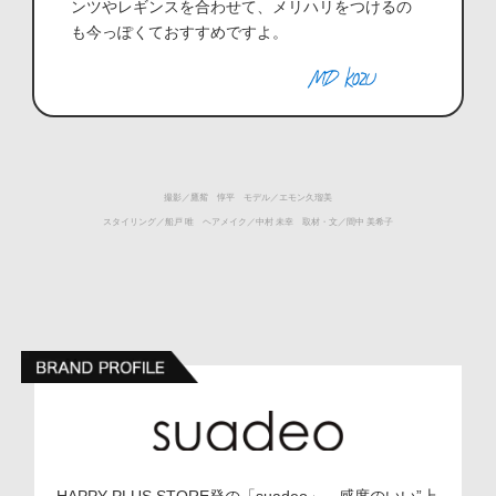
ンツやレギンスを合わせて、メリハリをつけるの
も今っぽくておすすめですよ。
撮影／鷹觜 惇平 モデル／エモン久瑠美
スタイリング／船戸 唯 ヘアメイク／中村 未幸 取材・文／間中 美希子