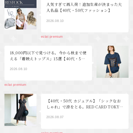
人気すぎて再入荷！追加生産が決まった大
人名品【40代・50代ファッション】
2026.08.10
eclat premium
18,000円以下で見つける。今から秋まで使
える「着映えトップス」15選【40代・50
代 ファッション】
2026.08.10
eclat premium
【40代・50代 カジュアル】「シックなお
しゃれ」で涼をとる。RED CARD TOKYO
デニム、YLEVEワンピース éclat2026年9
2026.08.07
月号特集
eclat premium