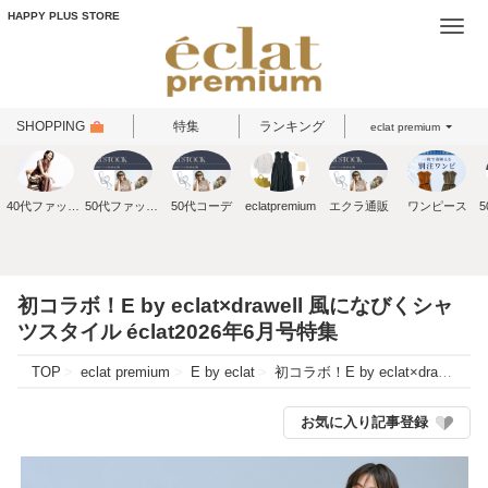
HAPPY PLUS STORE
Togg
navi
SHOPPING
特集
ランキング
eclat premium
40代ファッション
50代ファッション
50代コーデ
eclatpremium
エクラ通販
ワンピース
初コラボ！E by eclat×drawell 風になびくシャ
ツスタイル éclat2026年6月号特集
TOP
eclat premium
E by eclat
初コラボ！E by eclat×drawell 風になびくシャツスタイル éclat2026年6月号特集
お気に入り記事登録