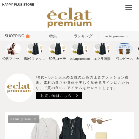
HAPPY PLUS STORE
Togg
navi
SHOPPING
特集
ランキング
eclat premium
40代ファッション
50代ファッション
50代コーデ
eclatpremium
エクラ通販
ワンピース
40代～50代 大人の女性のための上質ファッション通
販。素材の良さや身体を美しく見せるラインにこだわ
り、「質の良い」アイテムをセレクトします。
お買い物はこちら
eclat premium