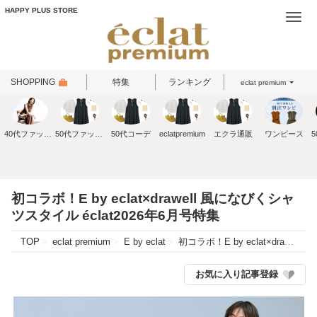
HAPPY PLUS STORE
Togg
navi
SHOPPING
特集
ランキング
eclat premium
40代ファッション
50代ファッション
50代コーデ
eclatpremium
エクラ通販
ワンピース
初コラボ！E by eclat×drawell 風になびくシャ
ツスタイル éclat2026年6月号特集
TOP
eclat premium
E by eclat
初コラボ！E by eclat×drawell 風になびくシャツスタイル éclat2026年6月号特集
お気に入り記事登録