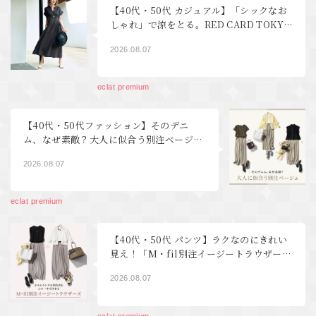
【40代・50代 カジュアル】「シックなお
しゃれ」で涼をとる。RED CARD TOKYO
デニム、YLEVEワンピース éclat2026年9
2026.08.07
月号特集
eclat premium
【40代・50代ファッション】そのデニ
ム、なぜ素敵？大人に似合う別注ベージ
ュ
2026.08.07
eclat premium
【40代・50代 パンツ】ラクなのにきれい
見え！「M・fil別注イージートラウザー
ズ」を夏から秋まで着回し
2026.08.07
eclat premium