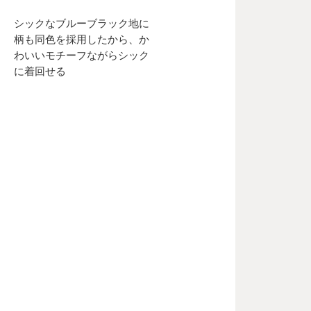
シックなブルーブラック地に
柄も同色を採用したから、か
わいいモチーフながらシック
に着回せる