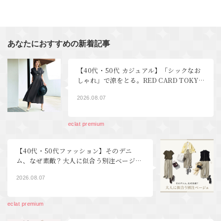
あなたにおすすめの新着記事
【40代・50代 カジュアル】「シックなお
しゃれ」で涼をとる。RED CARD TOKYO
デニム、YLEVEワンピース éclat2026年9
2026.08.07
月号特集
eclat premium
【40代・50代ファッション】そのデニ
ム、なぜ素敵？大人に似合う別注ベージ
ュ
2026.08.07
eclat premium