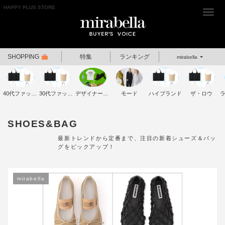
HAPPY PLUS STORE
Togg
navi
SHOPPING
特集
ランキング
mirabella
40代ファッション
30代ファッション
デザイナーズブランド
モード
ハイブランド
ザ・ロウ
SHOES&BAG
最新トレンドから定番まで、注目の新着シューズ＆バッ
グをピックアップ！
mirabella