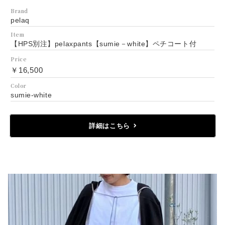
Brand
pelaq
Item
【HPS別注】pelaxpants【sumie－white】ペチコート付
Price
￥16,500
Color
sumie-white
詳細はこちら