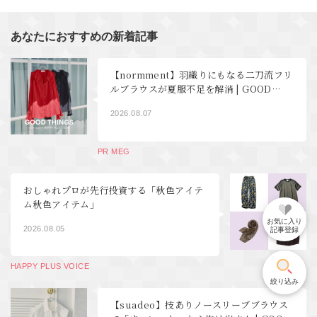
あなたにおすすめの新着記事
【normment】羽織りにもなる二刀流フリ
ルブラウスが夏服不足を解消 | GOOD
THINGS Vol.123
2026.08.07
PR MEG
おしゃれプロが先行投資する「秋色アイテ
ム秋色アイテム」
お気に入り
2026.08.05
記事登録
HAPPY PLUS VOICE
絞り込み
【suadeo】技ありノースリーブブラウス