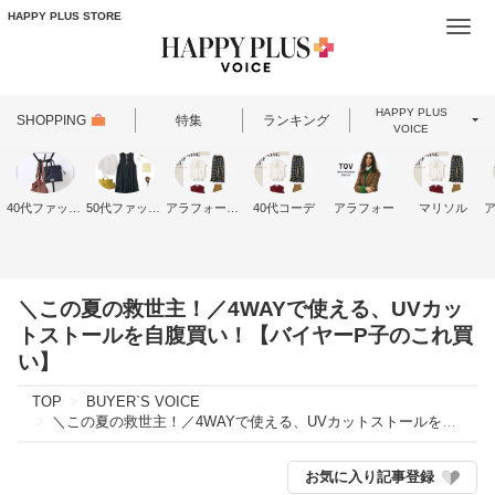
HAPPY PLUS STORE
Togg
navi
HAPPY PLUS
SHOPPING
特集
ランキング
VOICE
40代ファッション
50代ファッション
アラフォーファッション
40代コーデ
アラフォー
マリソル
＼この夏の救世主！／4WAYで使える、UVカッ
トストールを自腹買い！【バイヤーP子のこれ買
い】
TOP
BUYER`S VOICE
＼この夏の救世主！／4WAYで使える、UVカットストールを自腹買い！【バイヤーP子のこれ買い】
お気に入り記事登録