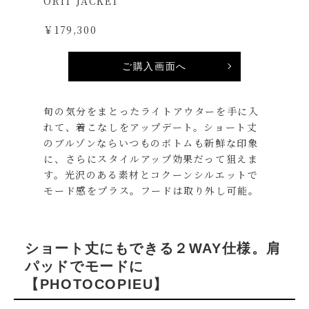
ORIT JACKET
￥179,300
ご購入画面へ
旬の気分をまとったライトアウターを手に入
れて、着こなしをアップデート。ショート丈
のブルゾンならいつものボトムも新鮮な印象
に、さらにスタイルアップ効果だって狙えま
す。光沢のある素材とコクーンシルエットで
モード感をプラス。フードは取り外し可能。
ショート丈にもできる２WAY仕様。肩
パッドでモードに
【PHOTOCOPIEU】