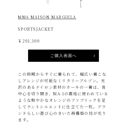
MM6 MAISON MARGIELA
SPORTSJACKET
￥201,300
ご購入画面へ
この時期からすぐに着られて、幅広い着こな
しアレンジが可能なミリタリーブルゾン。光
沢のあるナイロン素材のカーキの一着は、背
中心を切り開き、MA-1の裏地に使われている
ような鮮やかなオレンジのファブリックを足
してテントシルエットに仕立てた一枚。ブラ
ンドらしい遊び心のきいた再構築の技が光り
ます。