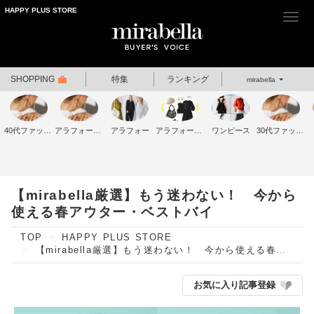
HAPPY PLUS STORE
Togg
navi
SHOPPING
特集
ランキング
mirabella
40代ファッション
アラフォーファッション
アラフォー
アラフォーコーデ
ワンピース
30代ファッション
【mirabella厳選】もう迷わない！ 今から
使える春アウター・ベストバイ
TOP
HAPPY PLUS STORE
【mirabella厳選】もう迷わない！ 今から使える春アウター・ベストバイ
お気に入り記事登録