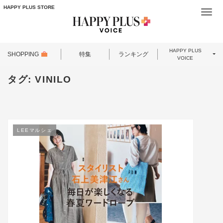
HAPPY PLUS STORE
Togg
navi
HAPPY PLUS
SHOPPING
特集
ランキング
VOICE
タグ:
VINILO
LEEマルシェ