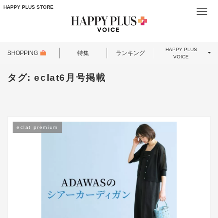
HAPPY PLUS STORE
Togg
navi
HAPPY PLUS
SHOPPING
特集
ランキング
VOICE
タグ:
eclat6月号掲載
eclat premium