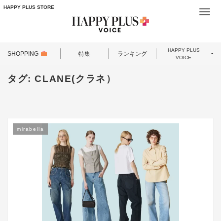
HAPPY PLUS STORE
Togg
navi
HAPPY PLUS
SHOPPING
特集
ランキング
VOICE
タグ:
CLANE(クラネ）
mirabella