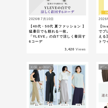
2026年7月10日
202
【40代・50代 夏ファッション 】
【In
猛暑日でも頼れる一枚。
でプ
「YLEVE」の白Tで涼しく着回す
える
6コーデ
トワ
3,420
Views
eclat premium
ecla