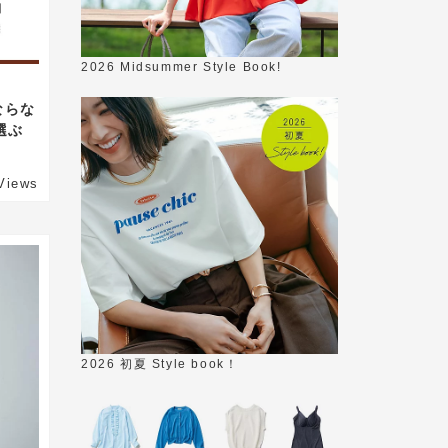
2026 Midsummer Style Book!
ならな
選ぶ
Views
2026 初夏 Style book！