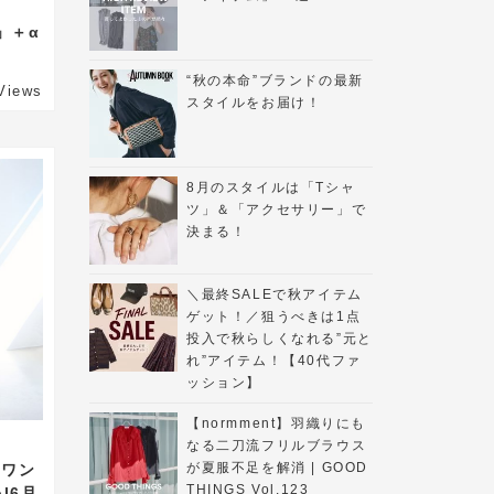
」＋α
“秋の本命”ブランドの最新
Views
スタイルをお届け！
8月のスタイルは「Tシャ
ツ」＆「アクセサリー」で
決まる！
＼最終SALEで秋アイテム
ゲット！／狙うべきは1点
投入で秋らしくなれる”元と
れ”アイテム！【40代ファ
ッション】
【normment】羽織りにも
なる二刀流フリルブラウス
が夏服不足を解消 | GOOD
Tワン
THINGS Vol.123
l6月