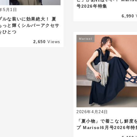
号2026年特集
6年5月1日
6,990
プルな装いに効果絶大！ 夏
もっと輝くシルバーアクセサ
をひとつ
Marisol
2,650
Views
t premium
2026年4月24日
「夏小物」で着こなし鮮度
プ Marisol6月号2026年特