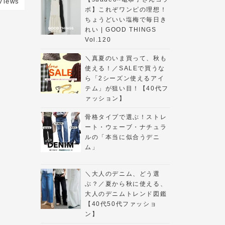
Views
ボ】これぞワンピの理想！
ちょうどいい塩梅で毎日き
れい | GOOD THINGS
Vol.120
＼真夏のいま買って、秋も
使える！／SALEで買うな
ら「2シーズン使えるアイ
テム」が狙い目！【40代フ
ァッション】
骨格タイプで選ぶ！ストレ
ート・ウェーブ・ナチュラ
ルの「本当に似合うデニ
ム」
ングセ
＼大人のデニム、どう選
ぶ？／夏から秋に使える、
シャツ
大人のデニムトレンド図鑑
【40代50代ファッショ
Views
ン】