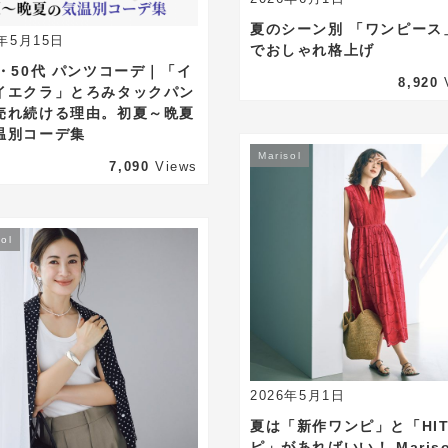
夏のシーン別 「ワンピース
6年5月15日
でおしゃれ格上げ
代・50代 パンツコーデ｜「イ
8,920
イエクラ」とろみタックパン
売れ続ける理由。初夏～晩夏
温別コーデ集
Marisol
7,090
Views
ol
2026年5月1日
夏は「新作ワンピ」と「HI
ピ」があればいい！ Mariso