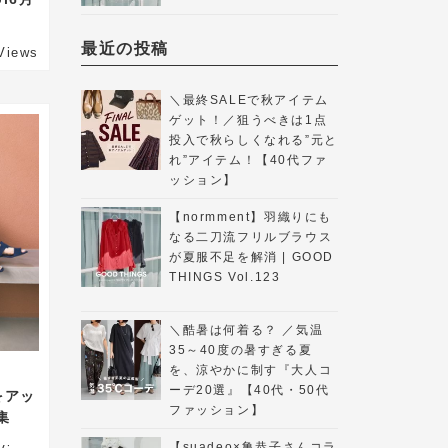
最近の投稿
Views
＼最終SALEで秋アイテム
ゲット！／狙うべきは1点
投入で秋らしくなれる”元と
れ”アイテム！【40代ファ
ッション】
【normment】羽織りにも
なる二刀流フリルブラウス
が夏服不足を解消 | GOOD
THINGS Vol.123
＼酷暑は何着る？ ／気温
35～40度の暑すぎる夏
を、涼やかに制す『大人コ
ーデ20選』【40代・50代
をアッ
ファッション】
集
【suadeo×亀恭子さんコラ