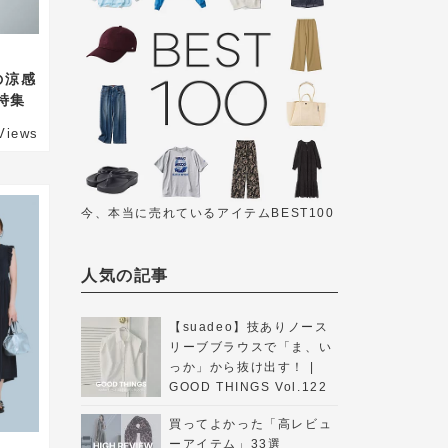
の涼感
年特集
Views
今、本当に売れているアイテムBEST100
人気の記事
【suadeo】技ありノース
リーブブラウスで「ま、い
っか」から抜け出す！ |
GOOD THINGS Vol.122
買ってよかった「高レビュ
ーアイテム」33選