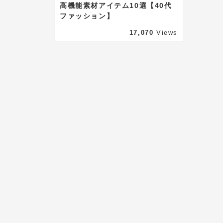
202
高機能素材アイテム10選【40代
ファッション】
【5
タイ
17,070
Views
㎝宮
ー付
Marisol
Maris
2024年7月24日
気温35度超えの猛暑日に着たい
「大人のための夏服10選」【40
202