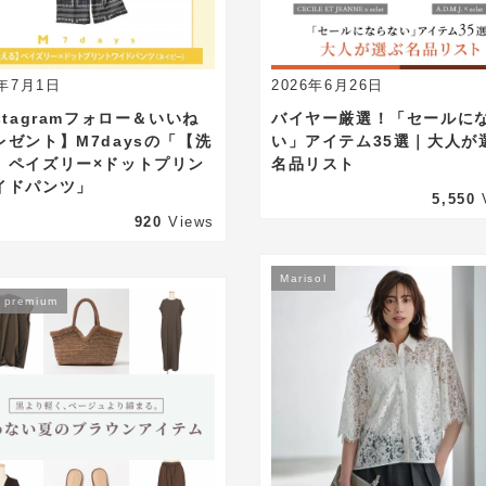
6年7月1日
2026年6月26日
stagramフォロー＆いいね
バイヤー厳選！「セールに
レゼント】M7daysの「【洗
い」アイテム35選｜大人が
】ペイズリー×ドットプリン
名品リスト
イドパンツ」
5,550
920
Views
Marisol
t premium