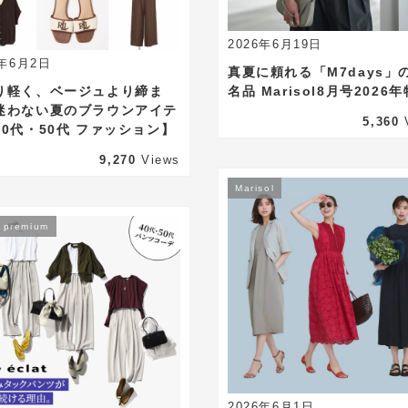
2026年6月19日
6年6月2日
真夏に頼れる「M7days」
り軽く、ベージュより締ま
名品 Marisol8月号2026
迷わない夏のブラウンアイテ
5,360
40代・50代 ファッション】
9,270
Views
Marisol
t premium
2026年6月1日