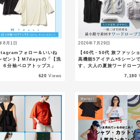
6年8月1日
2026年7月29日
stagramフォロー＆いいね
【40代・50代 旅ファッシ
レゼント】M7daysの「【洗
高機能5アイテム×5シーン
】６分袖ベロアトップス」
す、大人の夏旅ワードロー
620
Views
7,180
ella
Marisol