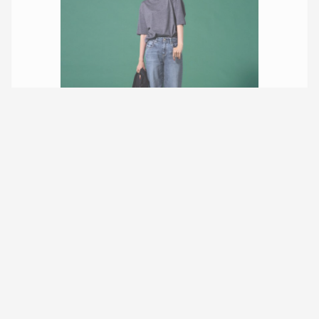
2025年8月1日
人気No.1デニムの新シルエット登場！「RED CARD
TOKYO」35th Anniversary Wideデニム
9,080
Views
BRAND feature