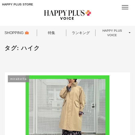
HAPPY PLUS STORE
Togg
navi
HAPPY PLUS
SHOPPING
特集
ランキング
VOICE
タグ:
ハイク
mirabella