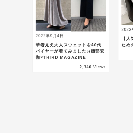
202
2022年9月4日
【人
華奢見え大人スウェットを40代
ため
バイヤーが着てみました♪/磯部安
伽×THIRD MAGAZINE
2,340
Views