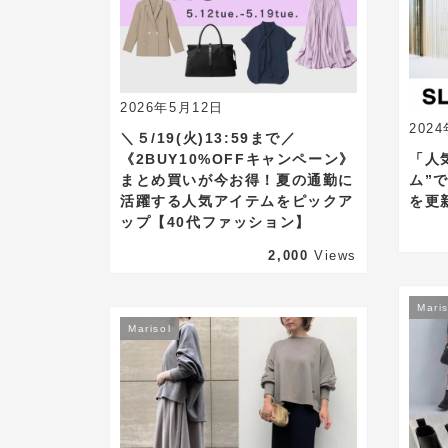
2026年5月12日
202
＼５/19(火)13:59まで／
《2BUY10%OFFキャンペーン》
「人
まとめ買いが今お得！夏の通勤に
ム”
活躍する人気アイテムをピックア
を更
ップ【40代ファッション】
2,000
Views
Maris
Marisol