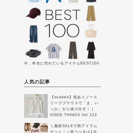
今、本当に売れているアイテムBEST100
人気の記事
【suadeo】技ありノース
リーブブラウスで「ま、い
っか」から抜け出す！ |
GOOD THINGS Vol.122
＼最終SALEで秋アイテム
ゲット！／狙うべきは1点