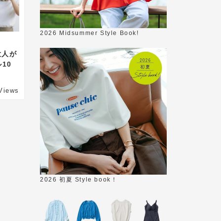
2026 Midsummer Style Book!
大人が
10
Views
2026 初夏 Style book！