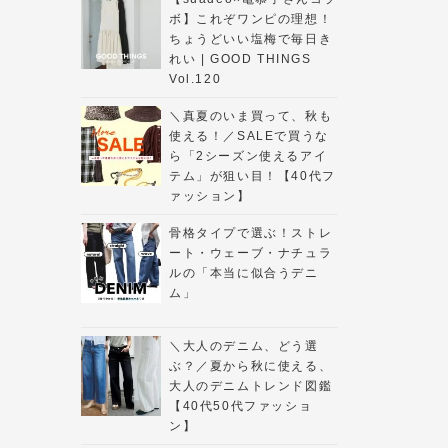
ボ】これぞワンピの理想！
ちょうどいい塩梅で毎日き
れい | GOOD THINGS
Vol.120
＼真夏のいま買って、秋も
使える！／SALEで買うな
ら「2シーズン使えるアイ
テム」が狙い目！【40代フ
ァッション】
骨格タイプで選ぶ！ストレ
ート・ウェーブ・ナチュラ
ルの「本当に似合うデニ
ム」
＼大人のデニム、どう選
ぶ？／夏から秋に使える、
大人のデニムトレンド図鑑
【40代50代ファッショ
ン】