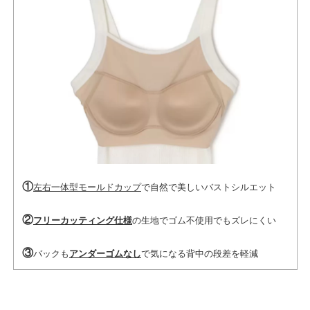
①
左右一体型モールドカップ
で自然で美しいバストシルエット
②
フリーカッティング仕様
の生地でゴム不使用でもズレにくい
③
バックも
アンダーゴムなし
で気になる背中の段差を軽減