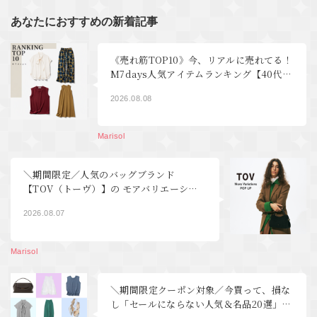
あなたにおすすめの新着記事
《売れ筋TOP10》今、リアルに売れてる！
M7days人気アイテムランキング【40代フ
ァッション】
2026.08.08
Marisol
＼期間限定／人気のバッグブランド
【TOV（トーヴ）】の モアバリエーショ
ンPOP UP開催！｜40代ファッション
2026.08.07
Marisol
＼期間限定クーポン対象／今買って、損な
し「セールにならない人気＆名品20選」