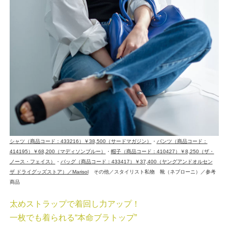
シャツ（商品コード：433216）￥38,500（サードマガジン）
・
パンツ（商品コード：
414195）￥68,200（マディソンブルー）
・
帽子（商品コード：410427）￥8,250（ザ・
ノース・フェイス）
・
バッグ（商品コード：433417）￥37,400（ヤングアンドオルセン
ザ ドライグッズストア）／Marisol
その他／スタイリスト私物 靴（ネブローニ）／参考
商品
太めストラップで着回し力アップ！
一枚でも着られる“本命ブラトップ”