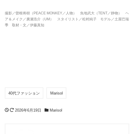
撮影／曽根将樹（PEACE MONKEY／人物） 魚地武大（TENT／静物） ヘ
ア＆メイク／廣瀬浩介（UM） スタイリスト／松村純子 モデル／土屋巴瑞
季 取材・文／伊藤真知
40代ファッション
Marisol
2026年6月19日
Marisol