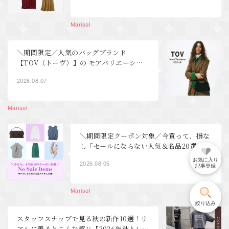
Marisol
＼期間限定／人気のバッグブランド
【TOV（トーヴ）】の モアバリエーショ
ンPOP UP開催！｜40代ファッション
2026.08.07
Marisol
＼期間限定クーポン対象／今買って、損な
し「セールにならない人気＆名品20選」
【40代ファッション】
お気に入り
2026.08.05
記事登録
Marisol
絞り込み
スタッフスナップで見る秋の新作10選！リ
アルに着るとこんな感じ【2026年秋トレ