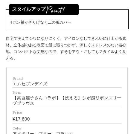
スタイルアップ
リボン袖がさりげなく二の腕カバー
自宅で洗えてシワになりにくく、アイロンなしできれいに仕上がる素
材。立体感のある表面で肌に張りつかず、涼しくストレスのない着心
地。コンパクトな丈感なので、すそをアウトにしてもスタイルよく見
える。
Brand
エムセブンデイズ
Item
【高垣麗子さんコラボ】【洗える】シボ感リボンスリー
ブブラウス
Price
¥17,600
Color
アイボリー、ブルー、ブラック