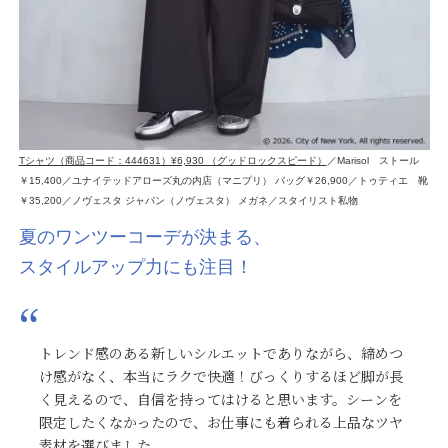
Tシャツ（商品コード：444631）¥6,930 （グッドロックスピード）
／Marisol ストール
￥15,400／ユナイテッドアローズ丸の内店（マニプリ） バッグ￥26,900／トゥティエ 靴
￥35,200／ノヴェスタ ジャパン（ノヴェスタ） メガネ／スタイリスト私物
夏のワンツーコーデが決まる、
スタイルアップ力にも注目！
トレンド感のある新しいシルエットでありながら、締めつ
け感がなく、本当にラクで快適！びっくりするほど脚が長
く見えるので、自信を持ってはけると思います。シーンを
限定したくなかったので、お仕事にも着られる上品なツヤ
素材を選びました。