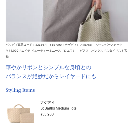
バッグ（商品コード：431567）￥53,900（ナゲディ）
／Marisol ジャンパースカート
￥44,000／エイチ ビューティー＆ユース（ロエフ） ピアス・バングル／スタイリスト私
物
華やかリボンとシンプルな身頃との
バランスが絶妙だからレイヤードにも
Styling Items
ナゲディ
St Barths Medium Tote
¥53,900