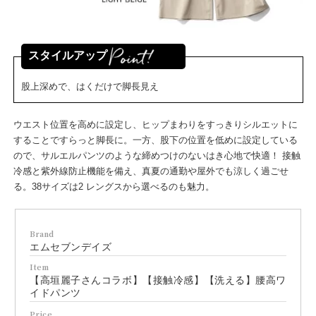
スタイルアップ
股上深めで、はくだけで脚長見え
ウエスト位置を高めに設定し、ヒップまわりをすっきりシルエットに
することですらっと脚長に。一方、股下の位置を低めに設定している
ので、サルエルパンツのような締めつけのないはき心地で快適！ 接触
冷感と紫外線防止機能を備え、真夏の通勤や屋外でも涼しく過ごせ
る。38サイズは2 レングスから選べるのも魅力。
Brand
エムセブンデイズ
Item
【高垣麗子さんコラボ】【接触冷感】【洗える】腰高ワ
イドパンツ
Price