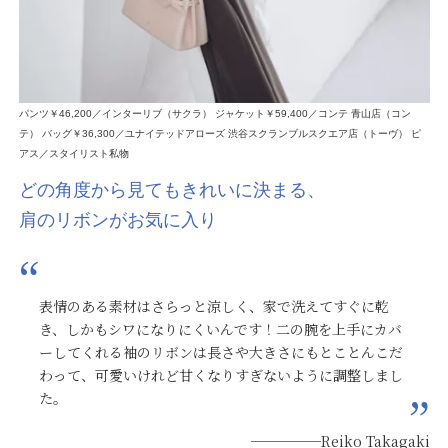
パンツ￥46,200／インターリブ（サクラ） ジャケット￥59,400／コンテ 青山店（コン
テ） バッグ￥36,300／ユナイテッドアローズ 渋谷スクランブルスクエア店（トーヴ） ピ
アス／スタイリスト私物
どの角度から見てもきれいに決まる、
肩のリボンがお気に入り
表情のある素材はさらっと涼しく、家で洗えてすぐに乾
き、しかもシワになりにくいんです！二の腕を上手にカバ
ーしてくれる袖のリボンは長さや大きさにもとことんこだ
わって、可愛いけれど甘くなりすぎないように調整しまし
た。
─────Reiko Takagaki