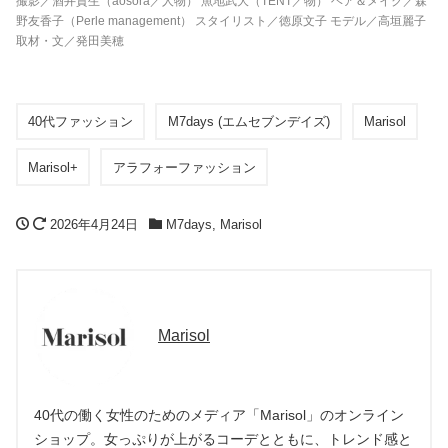
撮影／酒井貴生（aosora／人物） 魚地武大（TENT／物） ヘア＆メイク／森
野友香子（Perle management） スタイリスト／徳原文子 モデル／高垣麗子
取材・文／発田美穂
40代ファッション
M7days (エムセブンデイズ)
Marisol
Marisol+
アラフォーファッション
2026年4月24日
M7days
,
Marisol
Marisol
40代の働く女性のためのメディア「Marisol」のオンライン
ショップ。女っぷりが上がるコーデとともに、トレンド感と