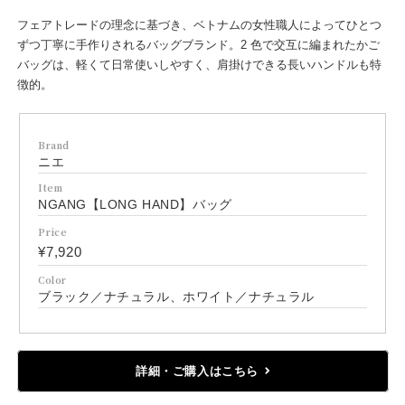
フェアトレードの理念に基づき、ベトナムの女性職人によってひとつ
ずつ丁寧に手作りされるバッグブランド。2 色で交互に編まれたかご
バッグは、軽くて日常使いしやすく、肩掛けできる長いハンドルも特
徴的。
Brand
ニエ
Item
NGANG【LONG HAND】バッグ
Price
¥7,920
Color
ブラック／ナチュラル、ホワイト／ナチュラル
詳細・ご購入はこちら