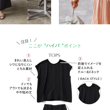
＼ 注目！ ／
ここが〝
ハイパ
〞ポイント