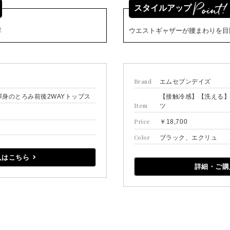
スタイルアップ
群
ウエストギャザーが腰まわりを目
Brand
エムセブンデイズ
身のとろみ前後2WAYトップス
【接触冷感】【洗える
Item
ツ
Price
￥18,700
Color
ブラック、エクリュ
入はこちら
詳細・ご購