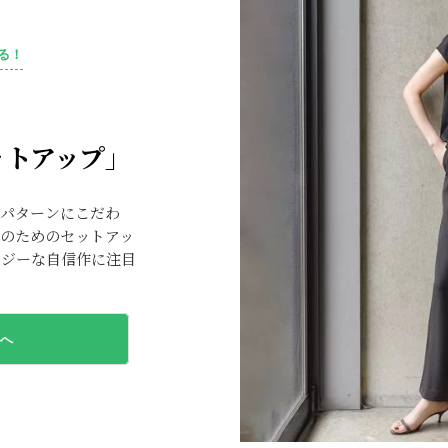
る！
ットアップ」
いパターンにこだわ
人のためのセットアッ
ージーな自信作に注目
へ