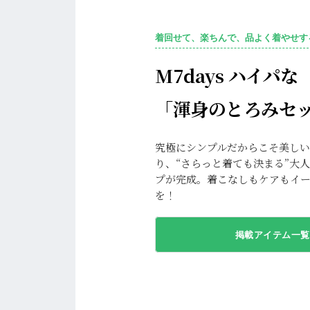
着回せて、楽ちんで、品よく着やせす
M7days ハイパな
「渾身のとろみセ
究極にシンプルだからこそ美し
り、“さらっと着ても決まる”大
プが完成。着こなしもケアもイ
を！
掲載アイテム一覧