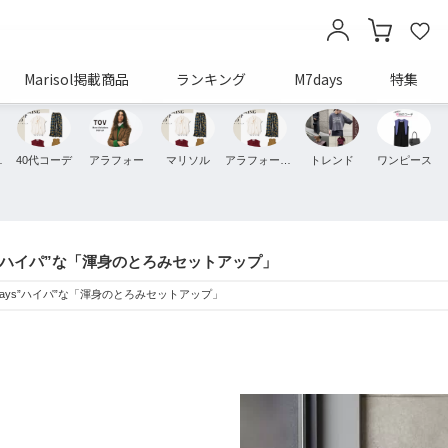
Marisol掲載商品
ランキング
M7days
特集
ッション
40代コーデ
アラフォー
マリソル
アラフォーコーデ
トレンド
ワンピース
s”ハイパ”な「渾身のとろみセットアップ」
ays”ハイパ”な「渾身のとろみセットアップ」