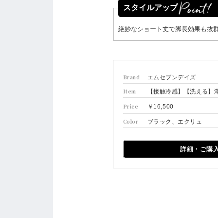
スタイルアップ
絶妙なショート丈で脚長効果も抜
Brand
エムセブンデイズ
Item
【接触冷感】【洗える】渾
Price
￥16,500
Color
ブラック、エクリュ
詳細・ご購