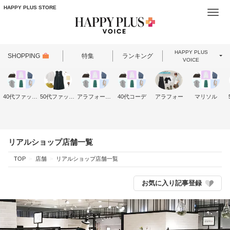
HAPPY PLUS STORE
Togg
navi
HAPPY PLUS
SHOPPING
特集
ランキング
VOICE
40代ファッション
50代ファッション
アラフォーファッション
40代コーデ
アラフォー
マリソル
リアルショップ店舗一覧
TOP
店舗
リアルショップ店舗一覧
お気に入り記事登録