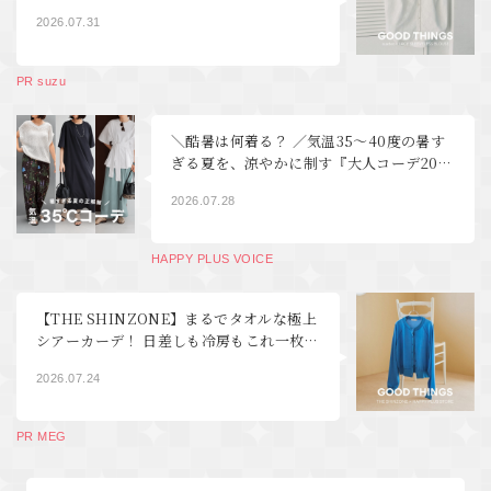
THINGS Vol.122
2026.07.31
PR suzu
＼酷暑は何着る？ ／気温35～40度の暑す
ぎる夏を、涼やかに制す『大人コーデ20
選』【40代・50代 ファッション】
2026.07.28
HAPPY PLUS VOICE
【THE SHINZONE】まるでタオルな極上
シアーカーデ！ 日差しも冷房もこれ一枚 |
GOOD THINGS Vol.121
2026.07.24
PR MEG