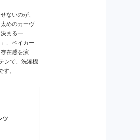
かせないのが、
と太めのカーヴ
く決まる一
す」。ベイカー
た存在感を演
サテンで、洗濯機
です。
ンツ