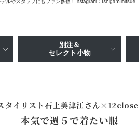
やスタッフにもファン多数！Instagram：ishigamimitsue
別注＆
セレクト小物
スタイリスト石上美津江さん×12close
本気で週５で着たい服