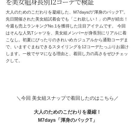
を美女組身長別12コーデで検証
大人のためのこだわりを凝縮した、M7daysの“渾身のパックT”。
先日開催された美女組試着会でも「これ欲しい！」の声が続出！
今週も売上ランキングNo.1を獲得した注目アイテムです。 今回
はそんな人気Tシャツを、美女組メンバーが身長別にリアルに着
こなし。初夏にぴったりのきれいめカジュアルから通勤コーデま
で、いますぐまねできるスタイリングを12コーデたっぷりお届け
します。一枚でサマになる理由と、着回し力の高さをぜひチェッ
クして。
＼今回 美女組スナップで着回したのはこちら／
大人のためのこだわりを凝縮！
M7days「渾身のパックT」